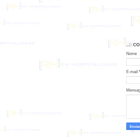
..:: C
Nome
E-mail
Mensa