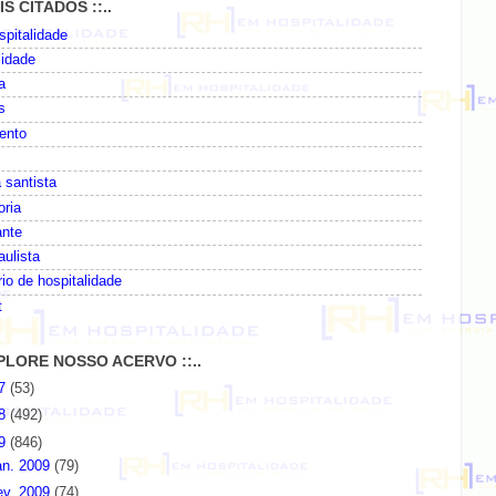
AIS CITADOS ::..
pitalidade
lidade
a
s
ento
 santista
oria
ante
paulista
io de hospitalidade
t
EXPLORE NOSSO ACERVO ::..
07
(53)
08
(492)
09
(846)
an. 2009
(79)
ev. 2009
(74)