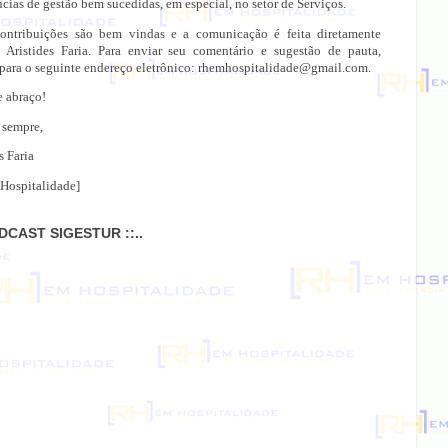
cias de gestão bem sucedidas, em especial, no setor de Serviços.
ontribuições são bem vindas e a comunicação é feita diretamente
 Aristides Faria. Para enviar seu comentário e sugestão de pauta,
 para o seguinte endereço eletrônico: rhemhospitalidade@gmail.com.
e abraço!
 sempre,
s Faria
Hospitalidade]
ODCAST SIGESTUR ::..