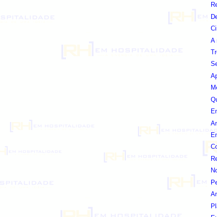
Re
De
Ci
A 
Tr
Se
Ap
Me
Qu
Em
Am
Em
C
Re
N
Pe
Am
Pl