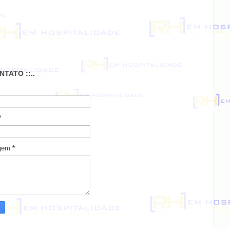
ONTATO ::..
*
gem
*