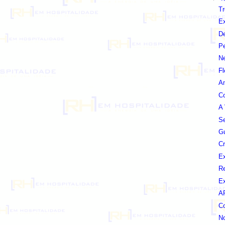
T
E
De
Pe
N
Fl
Am
C
A
S
Gu
Cr
Ex
Re
Ex
A
Co
No