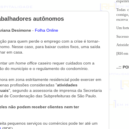
experiên
Todas c
comigo,
rabalhadores autônomos
escreva
Um fort
ariana Desimone
-
Folha Online
Sucesso
ão para quem perde o emprego com a crise é tornar-
Aristide
nomo. Nesse caso, para baixar custos fixos, uma saída
lhar em casa.
[RH em 
ntar um
home office
caseiro requer cuidados com a
..:: P
ção do município e o regulamento do condomínio.
ra em zona estritamente residencial pode exercer em
enas profissões consideradas "
atividades
tuais
", segundo a assessoria de imprensa da Secretaria
al de Coordenação das Subprefeituras de São Paulo.
 eles não podem receber clientes nem ter
ita pequenos serviços ou comércios pode ter até um
8
(PDF).