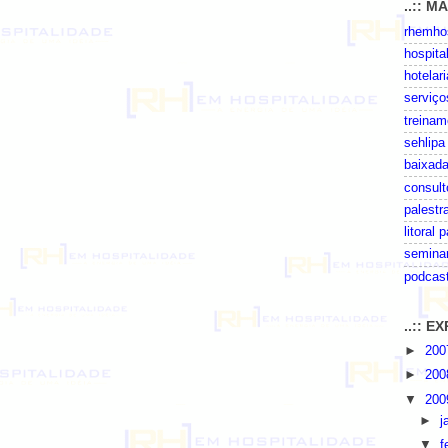
..:: M
rhemhos
hospita
hotelari
serviço
treinam
sehlipa
baixada
consult
palestr
litoral 
seminar
podcas
..:: 
►
20
►
20
▼
20
►
j
▼
f