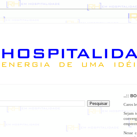
..:: B
Caros le
Sejam 
conver
empreen
Nesse c