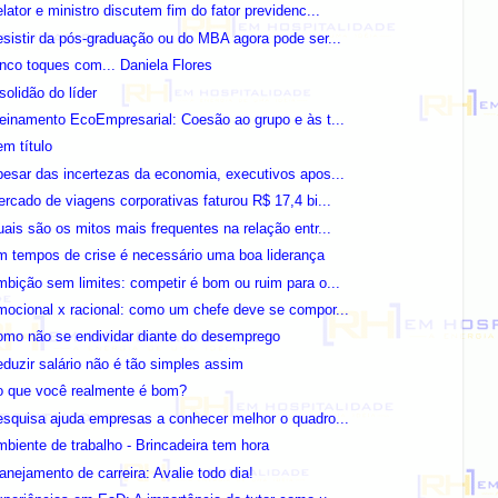
lator e ministro discutem fim do fator previdenc...
sistir da pós-graduação ou do MBA agora pode ser...
nco toques com... Daniela Flores
solidão do líder
einamento EcoEmpresarial: Coesão ao grupo e às t...
m título
esar das incertezas da economia, executivos apos...
rcado de viagens corporativas faturou R$ 17,4 bi...
ais são os mitos mais frequentes na relação entr...
 tempos de crise é necessário uma boa liderança
bição sem limites: competir é bom ou ruim para o...
ocional x racional: como um chefe deve se compor...
omo não se endividar diante do desemprego
duzir salário não é tão simples assim
o que você realmente é bom?
squisa ajuda empresas a conhecer melhor o quadro...
biente de trabalho - Brincadeira tem hora
anejamento de carreira: Avalie todo dia!