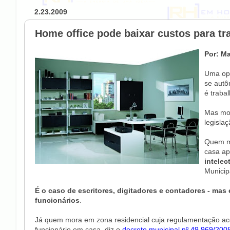
2.23.2009
Home office pode baixar custos para t
Por: M
Uma opç
se autô
é traba
Mas mo
legisla
Quem mo
casa ap
intelec
Municip
É o caso de escritores, digitadores e contadores - mas
funcionários
.
Já quem mora em zona residencial cuja regulamentação ace
funcionário em casa, diz o
decreto municipal nº 49.969/200