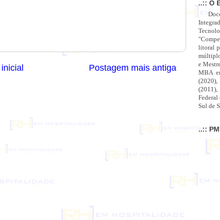
..:: O 
Doc
Integra
Tecnolo
"Compet
litoral 
múltipl
e Mestr
inicial
Postagem mais antiga
MBA em
(2020),
(2011),
Federal
Sul de S
..:: P