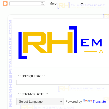
..:: [PESQUISA] ::..
..:: [TRANSLATE] ::..
Powered by
Translate