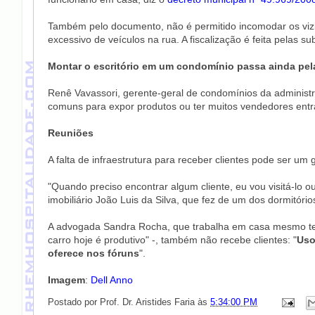
Também pelo documento, não é permitido incomodar os viz
excessivo de veículos na rua. A fiscalização é feita pelas su
Montar o escritório em um condomínio passa ainda pe
Renê Vavassori, gerente-geral de condomínios da administr
comuns para expor produtos ou ter muitos vendedores entra
Reuniões
A falta de infraestrutura para receber clientes pode ser um
"Quando preciso encontrar algum cliente, eu vou visitá-lo
imobiliário João Luis da Silva, que fez de um dos dormitóri
A advogada Sandra Rocha, que trabalha em casa mesmo ten
carro hoje é produtivo" -, também não recebe clientes: "
Uso
oferece nos fóruns
".
Imagem
:
Dell Anno
Postado por
Prof. Dr. Aristides Faria
às
5:34:00 PM