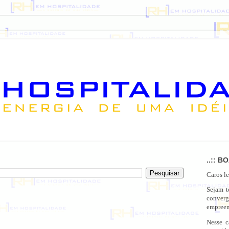
..:: B
Caros le
Sejam 
conver
empreen
Nesse c