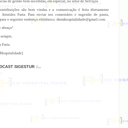
cias de gestão bem sucedidas, em especial, no setor de Serviços.
ontribuições são bem vindas e a comunicação é feita diretamente
 Aristides Faria. Para enviar seu comentário e sugestão de pauta,
 para o seguinte endereço eletrônico: rhemhospitalidade@gmail.com.
e abraço!
 sempre,
s Faria
Hospitalidade]
ODCAST SIGESTUR ::..