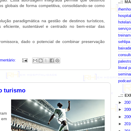
..:: M
os globais de forma competitiva, consolidando-se como
rhemhos
hospita
ção paradigmática na gestão de destinos turísticos,
hotelari
eficiente, sustentável e centrado no bem-estar das
serviço
treinam
promissora, dado o potencial de combinar preservação
sehlipa
baixada
consult
mentário:
palestr
litoral 
seminar
podcas
o turismo
..:: 
►
20
►
20
oram
►
20
s em
►
20