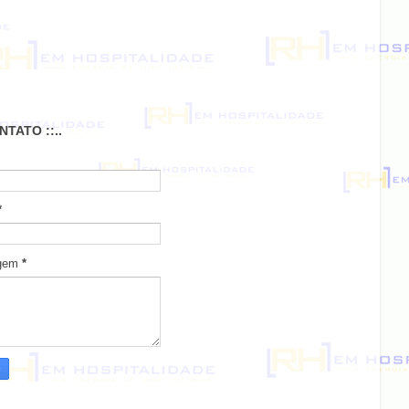
ONTATO ::..
*
gem
*