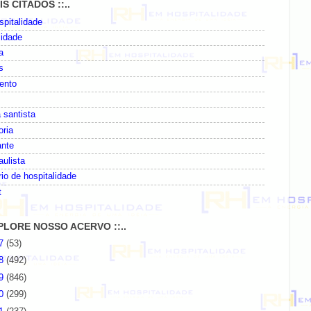
AIS CITADOS ::..
pitalidade
lidade
a
s
ento
 santista
oria
ante
paulista
io de hospitalidade
t
EXPLORE NOSSO ACERVO ::..
07
(53)
08
(492)
09
(846)
10
(299)