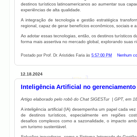
destinos turísticos latinoamericanos ao aumentar sua capac
experiências de alta qualidade.
A integração de tecnologia e gestão estratégica transf
regional, capaz de gerar benefícios econômicos, sociais e 
Ao adotar essas tecnologias, então, os destinos turísticos 
forma mais assertiva no mercado global, explorando suas r
Postado por
Prof. Dr. Aristides Faria
às
5:57:00 PM
Nenhum co
12.18.2024
Inteligência Artificial no gerenciamento
Artigo elaborado pelo robô do Chat SIGESTur | GPT, em 1
A inteligência artificial (IA) desempenha um papel cada vez
de destinos turísticos, especialmente em regiões cos
desafios complexos como a sazonalidade, o impacto ambi
um turismo sustentável.
Soluções inovadoras, como o Sistema Integrado de Gestão 