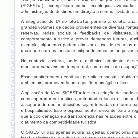
(SIGESTur), exemplificam como tecnologias avançadas
administração de destinos em direção à competitividade e s
A integração de IA no SIGESTur permite a coleta, análi
grandes volumes de dados provenientes de diversas fonte
reservas, redes sociais e feedbacks de visitantes. Is
comportamento turístico e prever demandas futuras, auxi
exemplo, algoritmos podem otimizar o uso de recursos na
qualidade para os turistas e mitigando impactos negativos 
No contexto costeiro, onde a dinâmica ambiental é sen
monitorar variáveis em tempo real, como níveis de ocupação 
Esse monitoramento contínuo permite respostas rápidas 
ambientais, promovendo uma gestão mais ágil e eficaz.
A aplicação de IA no SIGESTur facilita a criação de modelo
como operadores turísticos, autoridades locais e comuni
assegurando que as decisões sejam tomadas de forma partic
e hospitalidade. Isso é especialmente relevante para a r
que a coordenação e a transparência nas relações entre o 
o aumento da competitividade turística.
O SIGESTur não apenas auxilia na gestão operacional, mas
local, valorizando a cultura e os recursos naturais da 