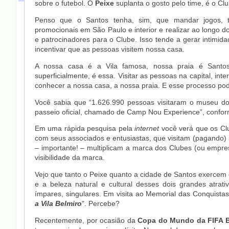
sobre o futebol. O
Peixe
suplanta o gosto pelo time, é o Cl
Penso que o Santos tenha, sim, que mandar jogos, t
promocionais em São Paulo e interior e realizar ao longo d
e patrocinadores para o Clube. Isso tende a gerar intimid
incentivar que as pessoas visitem nossa casa.
A nossa casa é a Vila famosa, nossa praia é Santos
superficialmente, é essa. Visitar as pessoas na capital, in
conhecer a nossa casa, a nossa praia. E esse processo po
Você sabia que “1.626.990 pessoas visitaram o museu do
passeio oficial, chamado de Camp Nou Experience”, conforme
Em uma rápida pesquisa pela
internet
você verá que os Cl
com seus associados e entusiastas, que visitam (pagando)
– importante! – multiplicam a marca dos Clubes (ou empres
visibilidade da marca.
Vejo que tanto o Peixe quanto a cidade de Santos exercem g
e a beleza natural e cultural desses dois grandes atrat
ímpares, singulares. Em visita ao Memorial das Conquistas
a Vila Belmiro
". Percebe?
Recentemente, por ocasião da
Copa do Mundo da FIFA B