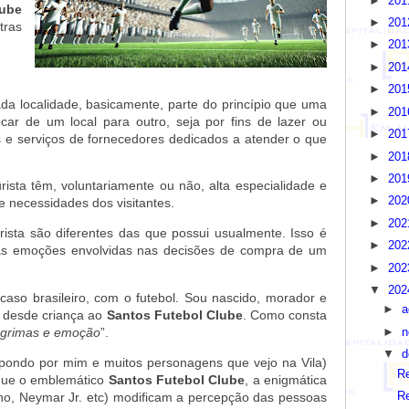
►
20
lube
►
20
tras
►
20
►
20
►
20
a localidade, basicamente, parte do princípio que uma
►
20
ar de um local para outro, seja por fins de lazer ou
►
20
 e serviços de fornecedores dedicados a atender o que
►
20
►
20
rista têm, voluntariamente ou não, alta especialidade e
►
20
 necessidades dos visitantes.
►
20
ista são diferentes das que possui usualmente. Isso é
►
20
 as emoções envolvidas nas decisões de compra de um
►
20
▼
20
 caso brasileiro, com o futebol. Sou nascido, morador e
►
a
do desde criança ao
Santos Futebol Clube
. Como consta
lágrimas e emoção
”.
►
n
▼
d
pondo por mim e muitos personagens que vejo na Vila)
Re
é que o emblemático
Santos Futebol Clube
, a enigmática
nho, Neymar Jr. etc) modificam a percepção das pessoas
Re