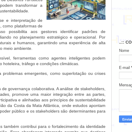
 podem transformar a
ustentabilidade.
se e interpretação de
s, como plataformas de
so possibilita aos gestores identificar padrões de
liando no planejamento estratégico e operacional. Por
..:: C
turais e humanos, garantindo uma experiência de alta
ao meio ambiente.
Nome
sível, ferramentas como agentes inteligentes podem
hoteleira, tráfego e condições climáticas.
E-mail
a problemas emergentes, como superlotação ou crises
Mensa
s de governança colaborativa. A análise de stakeholders,
dades, promove uma maior integração entre as partes,
ipativa e alinhadas aos princípios de sustentabilidade
egião da Costa da Mata Atlântica, onde estudos apontam
poder público e os stakeholders são determinantes para
 também contribui para o fortalecimento da identidade
região. Essa abordagem integrada permite que destinos