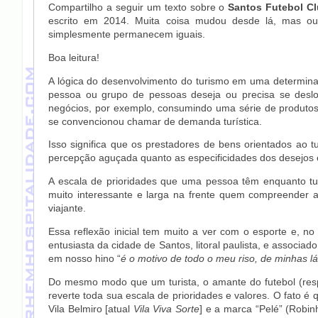
Compartilho a seguir um texto sobre o
Santos Futebol C
escrito em 2014. Muita coisa mudou desde lá, mas ou
simplesmente permanecem iguais.
Boa leitura!
A lógica do desenvolvimento do turismo em uma determinad
pessoa ou grupo de pessoas deseja ou precisa se desloc
negócios, por exemplo, consumindo uma série de produtos
se convencionou chamar de demanda turística.
Isso significa que os prestadores de bens orientados ao tu
percepção aguçada quanto as especificidades dos desejos e
A escala de prioridades que uma pessoa têm enquanto tur
muito interessante e larga na frente quem compreender
viajante.
Essa reflexão inicial tem muito a ver com o esporte e, no
entusiasta da cidade de Santos, litoral paulista, e associa
em nosso hino “
é o motivo de todo o meu riso, de minhas 
Do mesmo modo que um turista, o amante do futebol (res
reverte toda sua escala de prioridades e valores. O fato 
Vila Belmiro [atual
Vila Viva Sorte
] e a marca “Pelé” (Robi