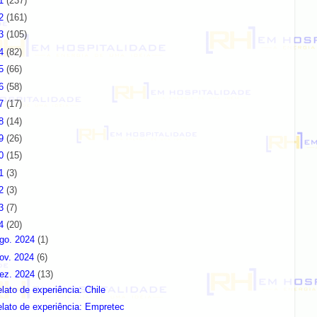
11
(237)
12
(161)
13
(105)
14
(82)
15
(66)
16
(58)
17
(17)
18
(14)
19
(26)
20
(15)
21
(3)
22
(3)
23
(7)
24
(20)
go. 2024
(1)
ov. 2024
(6)
ez. 2024
(13)
lato de experiência: Chile
lato de experiência: Empretec