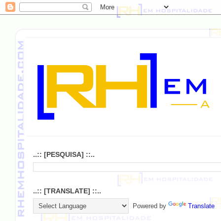
..:: [PESQUISA] ::..
..:: [TRANSLATE] ::..
Powered by
Translate