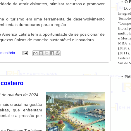
..:: O 
idade de atrair visitantes, otimizar recursos e promover
Doc
Integra
Tecnolo
orma o turismo em uma ferramenta de desenvolvimento
"Compet
ambientais duradouros para a região.
litoral 
múltipl
da América Latina têm a oportunidade de se posicionar de
e Mestr
iquezas únicas de maneira sustentável e inovadora.
MBA em
(2020),
mentário:
(2011),
Federal
Sul de S
..:: P
 costeiro
8 de outubro de 2024
 mais crucial na gestão
teiras, que enfrentam
ental e a pressão por
de Destinos Turísticos