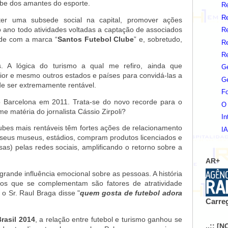
ube dos amantes do esporte.
Re
Re
er uma subsede social na capital, promover ações
o ano todo atividades voltadas a captação de associados
Re
ade com a marca “
Santos Futebol Clube
” e, sobretudo,
Re
Re
. A lógica do turismo a qual me refiro, ainda que
G
terior e mesmo outros estados e países para convidá-las a
Ge
de ser extremamente rentável.
Fo
 Barcelona em 2011. Trata-se do novo recorde para o
O 
 matéria do jornalista Cássio Zirpoli?
In
ubes mais rentáveis têm fortes ações de relacionamento
IA
 seus museus, estádios, compram produtos licenciados e
as) pelas redes sociais, amplificando o retorno sobre a
AR+
rande influência emocional sobre as pessoas. A história
ivos que se complementam são fatores de atratividade
 o Sr. Raul Braga disse "
quem gosta de futebol adora
Carreg
rasil 2014
, a relação entre futebol e turismo ganhou se
..:: [