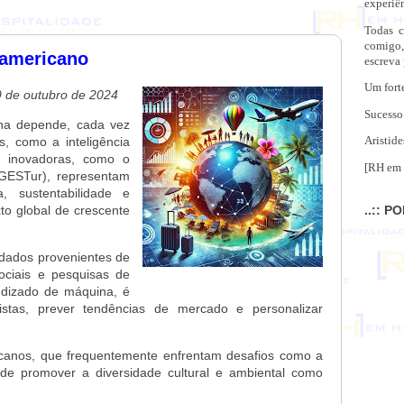
experiên
Todas c
comigo,
oamericano
escreva
Um fort
9 de outubro de 2024
Sucesso
tina depende, cada vez
, como a inteligência
Aristide
es inovadoras, como o
[RH em 
IGESTur), representam
, sustentabilidade e
to global de crescente
..:: P
 dados provenientes de
ociais e pesquisas de
endizado de máquina, é
istas, prever tendências de mercado e personalizar
ricanos, que frequentemente enfrentam desafios como a
 de promover a diversidade cultural e ambiental como