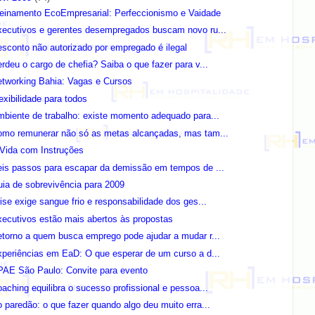
reinamento EcoEmpresarial: Perfeccionismo e Vaidade
xecutivos e gerentes desempregados buscam novo ru...
sconto não autorizado por empregado é ilegal
rdeu o cargo de chefia? Saiba o que fazer para v...
etworking Bahia: Vagas e Cursos
exibilidade para todos
biente de trabalho: existe momento adequado para...
omo remunerar não só as metas alcançadas, mas tam...
 Vida com Instruções
eis passos para escapar da demissão em tempos de ...
ia de sobrevivência para 2009
ise exige sangue frio e responsabilidade dos ges...
ecutivos estão mais abertos às propostas
torno a quem busca emprego pode ajudar a mudar r...
periências em EaD: O que esperar de um curso a d...
PAE São Paulo: Convite para evento
aching equilibra o sucesso profissional e pessoa...
 paredão: o que fazer quando algo deu muito erra...