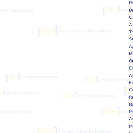
Re
De
Ci
A 
Tr
Se
Ap
Me
Qu
Em
Am
Em
C
Re
N
Pe
Am
Pl