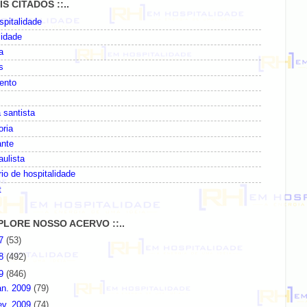
AIS CITADOS ::..
pitalidade
lidade
a
s
ento
 santista
oria
ante
paulista
io de hospitalidade
t
EXPLORE NOSSO ACERVO ::..
07
(53)
08
(492)
09
(846)
an. 2009
(79)
ev. 2009
(74)