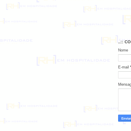
..:: C
Nome
E-mail
Mensa