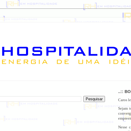
..:: B
Caros le
Sejam 
conver
empreen
Nesse c