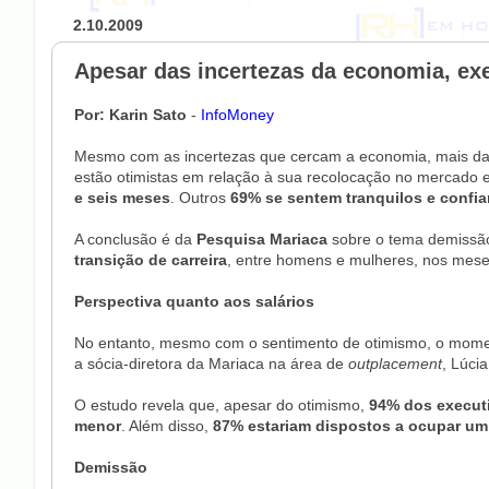
2.10.2009
Apesar das incertezas da economia, e
Por: Karin Sato
-
InfoMoney
Mesmo com as incertezas que cercam a economia, mais da 
estão otimistas em relação à sua recolocação no mercado
e seis meses
. Outros
69% se sentem tranquilos e confia
A conclusão é da
Pesquisa Mariaca
sobre o tema demissão
transição de carreira
, entre homens e mulheres, nos mes
Perspectiva quanto aos salários
No entanto, mesmo com o sentimento de otimismo, o momen
a sócia-diretora da Mariaca na área de
outplacement
, Lúci
O estudo revela que, apesar do otimismo,
94% dos executi
menor
. Além disso,
87% estariam dispostos a ocupar um 
Demissão