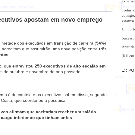
experiên
Todas c
comigo,
xecutivos apostam em novo emprego
escreva
Um fort
Sucesso
metade dos executivos em transição de carreira (
54%
)
Aristide
 e acreditam que assumirão uma nova posição entre
três
ntes
.
[RH em 
, que entrevistou
250 executivos de alto escalão em
..:: P
es de outubro e novembro do ano passado.
to é de cautela e os executivos sabem disso, segundo
a Costa, que coordenou a pesquisa.
vos afirmam que aceitariam receber um salário
cargo inferior ao que tinham antes
.