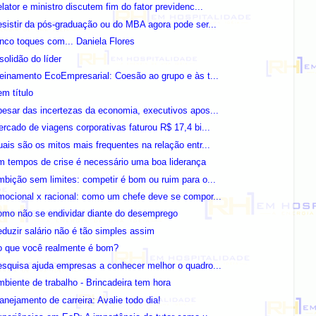
lator e ministro discutem fim do fator previdenc...
sistir da pós-graduação ou do MBA agora pode ser...
nco toques com... Daniela Flores
solidão do líder
einamento EcoEmpresarial: Coesão ao grupo e às t...
m título
esar das incertezas da economia, executivos apos...
rcado de viagens corporativas faturou R$ 17,4 bi...
ais são os mitos mais frequentes na relação entr...
 tempos de crise é necessário uma boa liderança
bição sem limites: competir é bom ou ruim para o...
ocional x racional: como um chefe deve se compor...
omo não se endividar diante do desemprego
duzir salário não é tão simples assim
o que você realmente é bom?
squisa ajuda empresas a conhecer melhor o quadro...
biente de trabalho - Brincadeira tem hora
anejamento de carreira: Avalie todo dia!