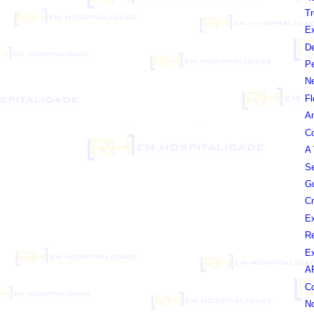
T
E
De
Pe
N
Fl
Am
C
A
S
Gu
Cr
Ex
Re
Ex
A
Co
No