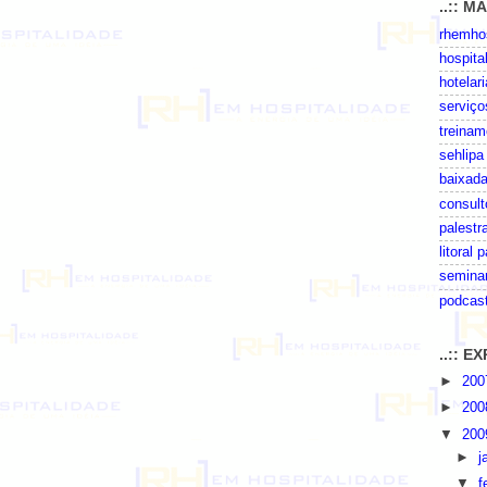
..:: M
rhemhos
hospita
hotelari
serviço
treinam
sehlipa
baixada
consult
palestr
litoral 
seminar
podcas
..:: 
►
20
►
20
▼
20
►
j
▼
f