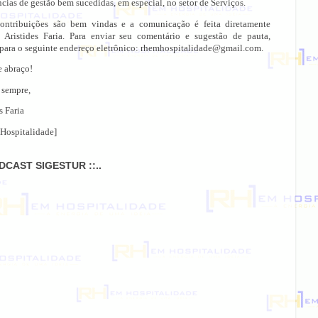
cias de gestão bem sucedidas, em especial, no setor de Serviços.
ontribuições são bem vindas e a comunicação é feita diretamente
 Aristides Faria. Para enviar seu comentário e sugestão de pauta,
 para o seguinte endereço eletrônico: rhemhospitalidade@gmail.com.
e abraço!
 sempre,
s Faria
Hospitalidade]
ODCAST SIGESTUR ::..