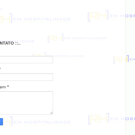
ONTATO ::..
*
gem
*