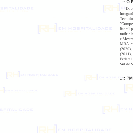
..:: O 
Doc
Integra
Tecnolo
"Compet
litoral 
múltipl
e Mestr
MBA em
(2020),
(2011),
Federal
Sul de S
..:: P