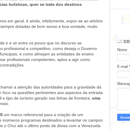
as turísticas, quer se trate dos destinos
os em geral, é ainda, infelizmente, expor-se ao arbítrio
 sempre dotadas de bom senso e boa vontade, muito
..:: C
de ir e vir entre os povos que no discurso se
o profissional e competitivo, como deseja o Governo
Nome
 Municipais, e como almejam as entidades de ensino
ar profissionais competentes, aptos a agir como
contradições.
E-mail
Mensa
 chamar a atenção das autoridades para a gravidade da
com foco na questões pertinentes aos aspectos da entrada
il e tipo de turismo gerado nas linhas de fronteira,
uma
meio.
AS
um marco referencial para a criação de um
de inúmeros programas destinados a levantar os campos
e o Chuí até o último posto de divisa com a Venezuela.