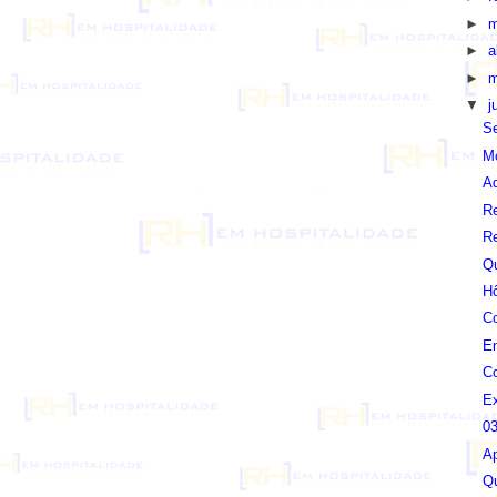
►
m
►
a
►
m
▼
j
S
Mo
Ad
Re
Re
Q
H
Co
En
Co
E
03
Ap
Q