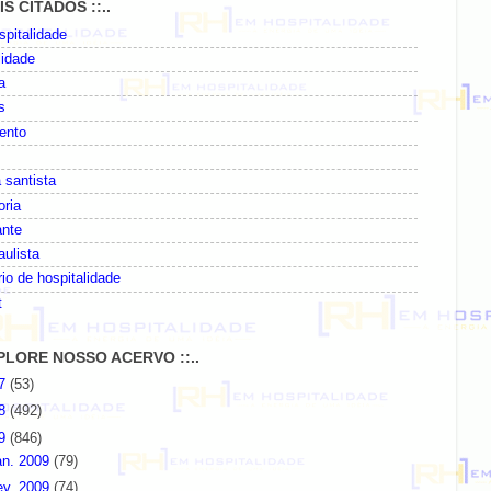
AIS CITADOS ::..
pitalidade
lidade
a
s
ento
 santista
oria
ante
paulista
io de hospitalidade
t
EXPLORE NOSSO ACERVO ::..
07
(53)
08
(492)
09
(846)
an. 2009
(79)
ev. 2009
(74)