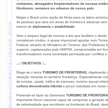
visitantes, abnegados freqüentadores de nossas estânci
litorâneos, serranos ou urbanos de nosso país
.
Eleger o Brasil como opção de férias para os latino-american
de pessoas que atua em áreas de fronteira e aduanas nem
menos de
diplomacia
e
amabilidade
.
Sem o amparo legal de normas e leis que facilitem o direito 
consideram irmãos, é quase impossível apostar num Turism
Federal, através do Ministério do Turismo, das Prefeituras
superior, capitaneadas pela UNIFRA, comprometida em form
transformadores numa sociedade permeada por conflitos e 
..:: OBJETIVOS ::..
Elege-se o tema
TURISMO DE FRONTEIRAS
, objetivando
situação reinante no território fronteiriço. Especialmente 
de turistas, saúde, tráfico de menores, turismo sexual infant
cultura denominada híbrida
e pouco estudada em nosso 
Pretende-se fazer do Seminário
TURISMO DE FRONTEIR
importante fórum nacional capaz de comportar a geração 
de nebulosidade que encobrem as fronteiras do Brasil, desd