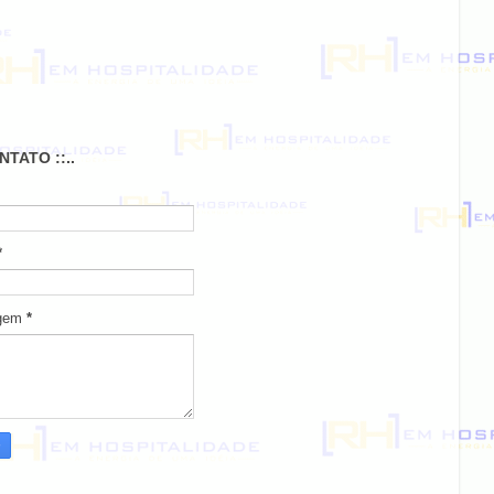
ONTATO ::..
*
gem
*