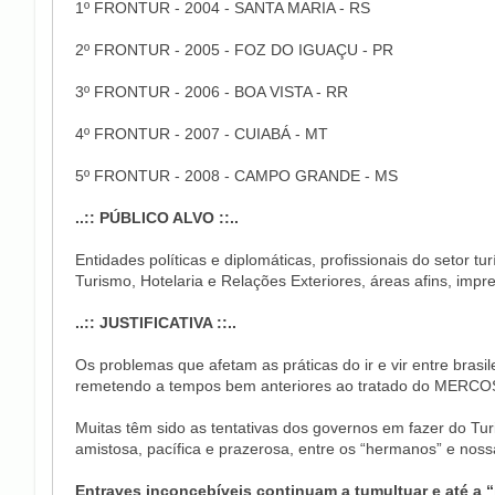
1º FRONTUR - 2004 - SANTA MARIA - RS
2º FRONTUR - 2005 - FOZ DO IGUAÇU - PR
3º FRONTUR - 2006 - BOA VISTA - RR
4º FRONTUR - 2007 - CUIABÁ - MT
5º FRONTUR - 2008 - CAMPO GRANDE - MS
..:: PÚBLICO ALVO ::..
Entidades políticas e diplomáticas, profissionais do setor t
Turismo, Hotelaria e Relações Exteriores, áreas afins, impren
..:: JUSTIFICATIVA ::..
Os problemas que afetam as práticas do ir e vir entre brasi
remetendo a tempos bem anteriores ao tratado do MERCO
Muitas têm sido as tentativas dos governos em fazer do Turi
amistosa, pacífica e prazerosa, entre os “hermanos” e noss
Entraves inconcebíveis continuam a tumultuar e até a 