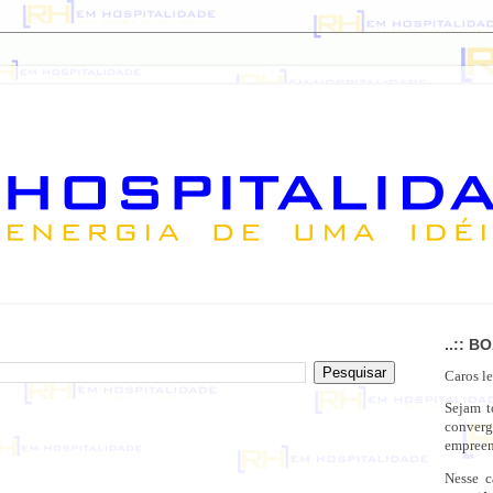
..:: B
Caros le
Sejam 
conver
empreen
Nesse c