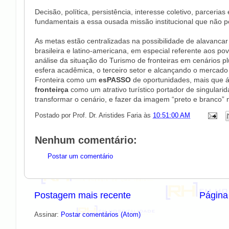
Decisão, política, persistência, interesse coletivo, parcer
fundamentais a essa ousada missão institucional que não p
As metas estão centralizadas na possibilidade de alavanca
brasileira e latino-americana, em especial referente aos
análise da situação do Turismo de fronteiras em cenários pl
esfera acadêmica, o terceiro setor e alcançando o mercado
Fronteira como um
esPASSO
de oportunidades, mais que á
fronteirça
como um atrativo turístico portador de singular
transformar o cenário, e fazer da imagem “preto e branco” n
Postado por
Prof. Dr. Aristides Faria
às
10:51:00 AM
Nenhum comentário:
Postar um comentário
Postagem mais recente
Página 
Assinar:
Postar comentários (Atom)