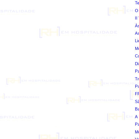
Te
O 
I
Às
As
Li
Me
Co
Di
Pa
T
Po
FR
S
Ba
A 
Pa
M