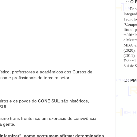
..:: O 
Doc
Integra
Tecnolo
"Compet
litoral 
múltipl
e Mestr
MBA em
(2020),
(2011),
Federal
Sul de S
urístico, professores e acadêmicos dos Cursos de
sa e profissionais do terceiro setor.
..:: P
leiros e os povos do
CONE SUL
são históricos,
SUL.
smo trans fronteiriço um exercício de convivência
a gente.
“infernizar”, como costumam afirmar determinados