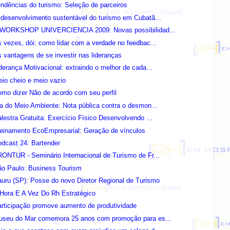
ndências do turismo: Seleção de parceiros
desenvolvimento sustentável do turismo em Cubatã...
I WORKSHOP UNIVERCIENCIA 2009: Novas possibilidad...
 vezes, dói: como lidar com a verdade no feedbac...
 vantagens de se investir nas lideranças
derança Motivacional: extraindo o melhor de cada...
io cheio e meio vazio
mo dizer Não de acordo com seu perfil
a do Meio Ambiente: Nota pública contra o desmon...
lestra Gratuita: Exercício Físico Desenvolvendo ...
reinamento EcoEmpresarial: Geração de vínculos
dcast 24: Bartender
ONTUR - Seminário Internacional de Turismo de Fr...
ão Paulo: Business Tourism
uru (SP): Posse do novo Diretor Regional de Turismo
Hora E A Vez Do Rh Estratégico
rticipação promove aumento de produtividade
useu do Mar comemora 25 anos com promoção para es...