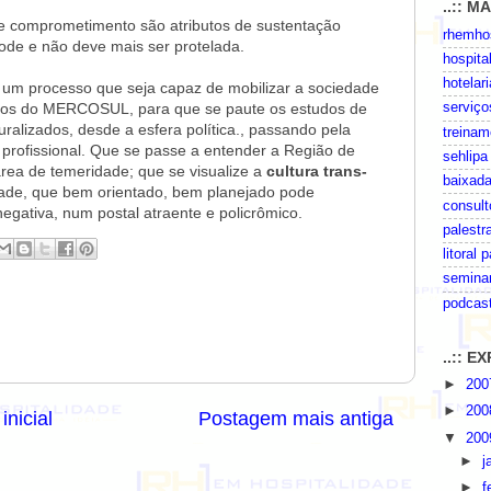
..:: M
ias e comprometimento são atributos de sustentação
rhemhos
ode e não deve mais ser protelada.
hospita
hotelari
r um processo que seja capaz de mobilizar a sociedade
 povos do MERCOSUL, para que se paute os estudos de
serviço
uralizados, desde a esfera política., passando pela
treinam
 profissional. Que se passe a entender a Região de
sehlipa
rea de temeridade; que se visualize a
cultura trans-
baixada
idade, que bem orientado, bem planejado pode
consult
egativa, num postal atraente e policrômico.
palestr
litoral 
seminar
podcas
..:: 
►
20
►
20
inicial
Postagem mais antiga
▼
20
►
j
►
f