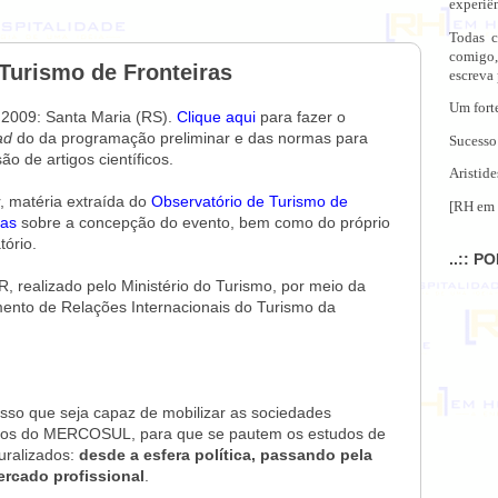
experiên
Todas c
comigo,
Turismo de Fronteiras
escreva
Um fort
 2009: Santa Maria (RS).
Clique aqui
para fazer o
ad
do da programação preliminar e das normas para
Sucesso
o de artigos científicos.
Aristide
r, matéria extraída do
Observatório de Turismo de
[RH em 
ras
sobre a concepção do evento, bem como do próprio
tório.
..:: P
realizado pelo Ministério do Turismo, por meio da
nto de Relações Internacionais do Turismo da
esso que seja capaz de mobilizar as sociedades
 povos do MERCOSUL, para que se pautem os estudos de
luralizados:
desde a esfera política, passando pela
ercado profissional
.