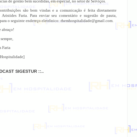
cias de gestão bem sucedidas, em especial, no setor de Serviços.
ontribuições são bem vindas e a comunicação é feita diretamente
 Aristides Faria. Para enviar seu comentário e sugestão de pauta,
 para o seguinte endereço eletrônico: rhemhospitalidade@gmail.com.
e abraço!
 sempre,
s Faria
Hospitalidade]
ODCAST SIGESTUR ::..