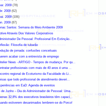
ar. 2009
(78)
br. 2009
(62)
ai. 2009
(106)
un. 2009
(87)
enac Santos: Semana do Meio Ambiente 2009
tive Através Dos Valores Corporativos
ministrador De Pessoal: Profissional Em Extinção...
flexão: Filosofia de tubarão
dução de jornada: confusões conceituais
uerem acabar com a entrevista de emprego
ôtelier News - ARTIGO - Tempos de mudança. Por qu...
ntratar profissionais com mais de 40 anos é uma ...
contro regional de Ecoturismo da Faculdade do Li...
isas que todo profissional de atendimento deveri...
xperiências em EaD: Agenda de eventos
 de Junho – Dia do Administrador de Pessoal: Uma...
enas 32,8% dos executivos brasileiros têm capaci...
uando estiverem desanimados lembrem-se do Porco!