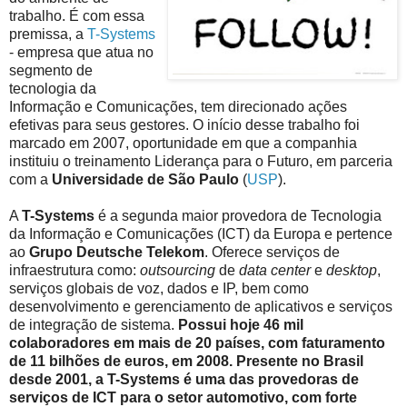
trabalho. É com essa
premissa, a
T-Systems
- empresa que atua no
segmento de
tecnologia da
Informação e Comunicações, tem direcionado ações
efetivas para seus gestores. O início desse trabalho foi
marcado em 2007, oportunidade em que a companhia
instituiu o treinamento Liderança para o Futuro, em parceria
com a
Universidade de São Paulo
(
USP
).
A
T-Systems
é a segunda maior provedora de Tecnologia
da Informação e Comunicações (ICT) da Europa e pertence
ao
Grupo Deutsche Telekom
. Oferece serviços de
infraestrutura como:
outsourcing
de
data center
e
desktop
,
serviços globais de voz, dados e IP, bem como
desenvolvimento e gerenciamento de aplicativos e serviços
de integração de sistema.
Possui hoje 46 mil
colaboradores em mais de 20 países, com faturamento
de 11 bilhões de euros, em 2008. Presente no Brasil
desde 2001, a T-Systems é uma das provedoras de
serviços de ICT para o setor automotivo, com forte