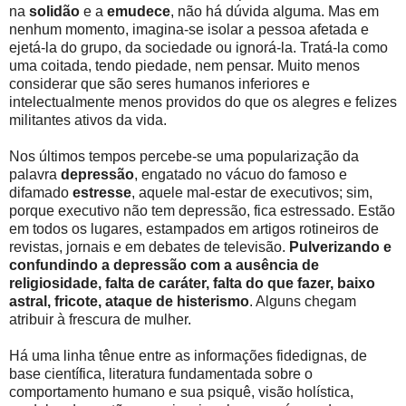
na
solidão
e a
emudece
, não há dúvida alguma. Mas em
nenhum momento, imagina-se isolar a pessoa afetada e
ejetá-la do grupo, da sociedade ou ignorá-la. Tratá-la como
uma coitada, tendo piedade, nem pensar. Muito menos
considerar que são seres humanos inferiores e
intelectualmente menos providos do que os alegres e felizes
militantes ativos da vida.
Nos últimos tempos percebe-se uma popularização da
palavra
depressão
, engatado no vácuo do famoso e
difamado
estresse
, aquele mal-estar de executivos; sim,
porque executivo não tem depressão, fica estressado. Estão
em todos os lugares, estampados em artigos rotineiros de
revistas, jornais e em debates de televisão.
Pulverizando e
confundindo a depressão com a ausência de
religiosidade, falta de caráter, falta do que fazer, baixo
astral, fricote, ataque de histerismo
. Alguns chegam
atribuir à frescura de mulher.
Há uma linha tênue entre as informações fidedignas, de
base científica, literatura fundamentada sobre o
comportamento humano e sua psiquê, visão holística,