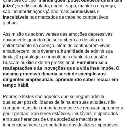
Chavões do tipo "
manda quem pode, obedece quem tem
juízo
", ser dissimulado, engolir sapo, manter o emprego,
são insubordinações já não mais
admissíveis
e
inaceitáveis
nos mercados de trabalho competitivos
globais.
Assim são os sobreviventes das emoções depressivas,
obviamente quando não sucumbem ao desafio do
enfrentamento da doença, além de continuarem vivos,
amadurecem, pois tiveram a
humildade
de admitir sua
limitação patológica e impotência diante da questão.
Buscam auxílio externo profissional.
Permitem-se a
readaptações e às inovações que a vida lhes impõe. O
mesmo processo deveria servir de exemplo aos
dirigentes empresariais, aprendendo saber recuar em
tempo hábil
.
Pobres e tristes são aqueles que se negam admitir
quaisquer possibilidades de falha em suas atitudes, não
corrigem rotas de comportamentos e se recusam aprender a
pedir perdão. São seres estáticos, imutáveis, emperrados
em suas heranças de uma sociedade machista e
tendenciosamente acobertadora dos deslizes imperativos,