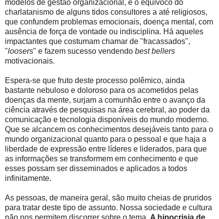
modelos de gestão organizacional, e o equívoco do
charlatanismo de alguns tidos consultores a até religiosos,
que confundem problemas emocionais, doença mental, com
ausência de força de vontade ou indisciplina. Há aqueles
impactantes que costumam chamar de "fracassados",
"
loosers
" e fazem sucesso vendendo
best bellers
motivacionais.
Espera-se que fruto deste processo polêmico, ainda
bastante nebuloso e doloroso para os acometidos pelas
doenças da mente, surjam a comunhão entre o avanço da
ciência através de pesquisas na área cerebral, ao poder da
comunicação e tecnologia disponíveis do mundo moderno.
Que se alcancem os conhecimentos desejáveis tanto para o
mundo organizacional quanto para o pessoal e que haja a
liberdade de expressão entre líderes e liderados, para que
as informações se transformem em conhecimento e que
esses possam ser disseminados e aplicados a todos
infinitamente.
As pessoas, de maneira geral, são muito cheias de pruridos
para tratar deste tipo de assunto. Nossa sociedade e cultura
não nos permitem discorrer sobre o tema.
A hipocrisia de