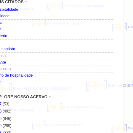
AIS CITADOS ::..
pitalidade
lidade
a
s
ento
 santista
oria
ante
paulista
io de hospitalidade
t
EXPLORE NOSSO ACERVO ::..
07
(53)
08
(492)
09
(846)
10
(299)