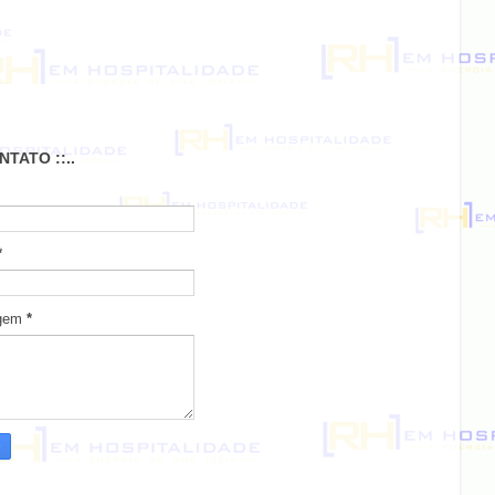
ONTATO ::..
*
gem
*