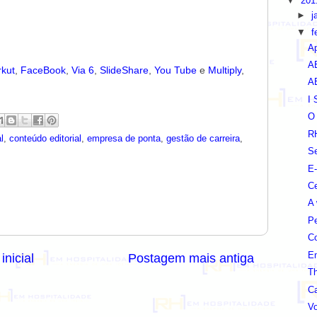
▼
20
►
j
▼
f
A
AB
kut
,
FaceBook
,
Via 6
,
SlideShare
,
You Tube
e
Multiply
,
AB
I 
O 
RH
l
,
conteúdo editorial
,
empresa de ponta
,
gestão de carreira
,
Se
E-
Ce
A 
Pe
C
Em
inicial
Postagem mais antiga
Th
Ca
Vo