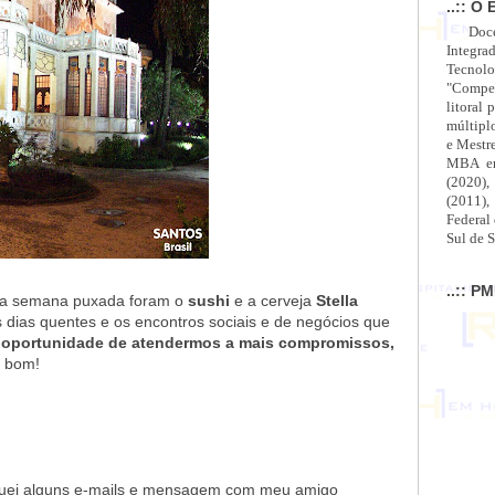
..:: O 
Doc
Integra
Tecnolo
"Compet
litoral 
múltipl
e Mestr
MBA em
(2020),
(2011),
Federal
Sul de S
..:: P
uma semana puxada foram o
sushi
e a cerveja
Stella
 dias quentes e os encontros sociais e de negócios que
 oportunidade de atendermos a mais compromissos,
o bom!
roquei alguns e-mails e mensagem com meu amigo