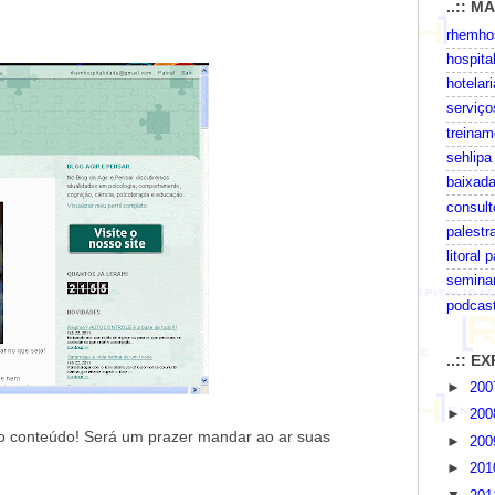
..:: M
rhemhos
hospita
hotelari
serviço
treinam
sehlipa
baixada
consult
palestr
litoral 
seminar
podcas
..:: 
►
20
►
20
do conteúdo! Será um prazer mandar ao ar suas
►
20
►
20