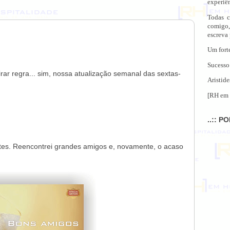
experiên
Todas c
comigo,
escreva
Um fort
Sucesso
rar regra... sim, nossa atualização semanal das sextas-
Aristide
[RH em 
..:: P
ntes. Reencontrei grandes amigos e, novamente, o acaso