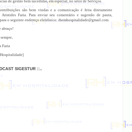
cias de gestão bem sucedidas, em especial, no setor de Serviços.
ontribuições são bem vindas e a comunicação é feita diretamente
 Aristides Faria. Para enviar seu comentário e sugestão de pauta,
 para o seguinte endereço eletrônico: rhemhospitalidade@gmail.com.
e abraço!
 sempre,
s Faria
Hospitalidade]
ODCAST SIGESTUR ::..