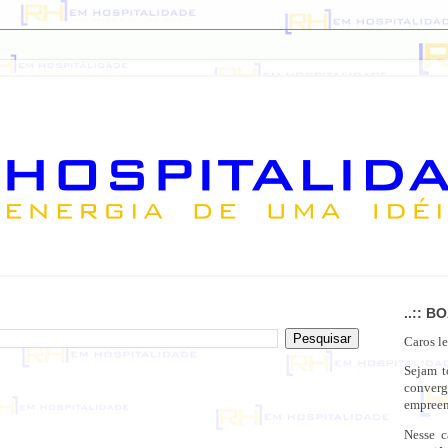
..:: B
Caros le
Sejam 
conver
empreen
Nesse c