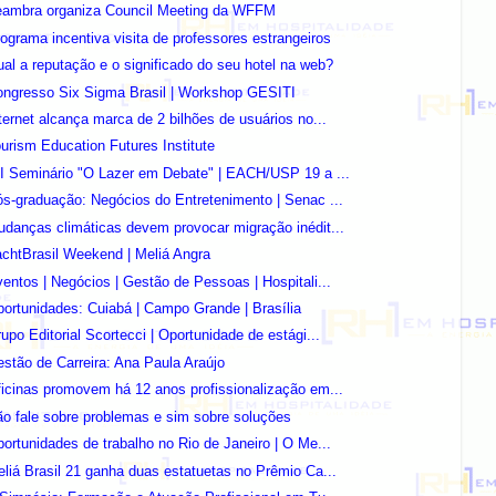
eambra organiza Council Meeting da WFFM
ograma incentiva visita de professores estrangeiros
al a reputação e o significado do seu hotel na web?
ongresso Six Sigma Brasil | Workshop GESITI
ternet alcança marca de 2 bilhões de usuários no...
urism Education Futures Institute
I Seminário "O Lazer em Debate" | EACH/USP 19 a ...
s-graduação: Negócios do Entretenimento | Senac ...
danças climáticas devem provocar migração inédit...
chtBrasil Weekend | Meliá Angra
entos | Negócios | Gestão de Pessoas | Hospitali...
ortunidades: Cuiabá | Campo Grande | Brasília
upo Editorial Scortecci | Oportunidade de estági...
stão de Carreira: Ana Paula Araújo
icinas promovem há 12 anos profissionalização em...
o fale sobre problemas e sim sobre soluções
ortunidades de trabalho no Rio de Janeiro | O Me...
liá Brasil 21 ganha duas estatuetas no Prêmio Ca...