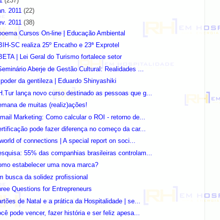
11
(237)
an. 2011
(22)
ev. 2011
(38)
poema Cursos On-line | Educação Ambiental
IH-SC realiza 25º Encatho e 23ª Exprotel
ETA | Lei Geral do Turismo fortalece setor
Seminário Aberje de Gestão Cultural: Realidades ...
poder da gentileza | Eduardo Shinyashiki
.Tur lança novo curso destinado as pessoas que g...
mana de muitas (realiz)ações!
mail Marketing: Como calcular o ROI - retorno de...
rtificação pode fazer diferença no começo da car...
world of connections | A special report on soci...
squisa: 55% das companhias brasileiras controlam...
omo estabelecer uma nova marca?
 busca da solidez profissional
ree Questions for Entrepreneurs
rtões de Natal e a prática da Hospitalidade | se...
cê pode vencer, fazer história e ser feliz apesa...