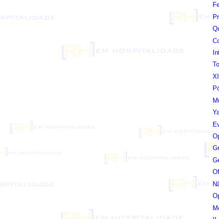
F
Pr
Qu
C
In
To
XI
Pó
Mu
Ya
Ev
Op
Gr
Ge
Of
Nã
Op
Me