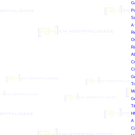
Ga
Po
Sa
A 
Re
Os
R&
Ab
Cr
Cr
Ge
Tr
Mr
Ge
T&
H
A 
Ci