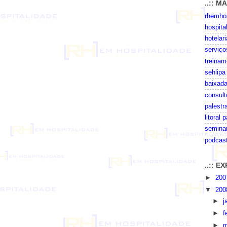
..:: M
rhemhos
hospita
hotelari
serviço
treinam
sehlipa
baixada
consult
palestr
litoral 
seminar
podcas
..:: 
►
20
▼
20
►
j
►
f
►
m