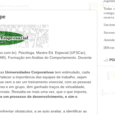
experiên
Todas c
comigo,
ipe
escreva
Um fort
Sucesso
Aristide
[RH em 
com.br). Psicóloga. Mestre Ed. Especial (UFSCar),
AR). Formação em Análise do Comportamento. Docente
..:: P
 as
Universidades Corporativas
tem estimulado, cada
talecer a importância das equipes de trabalho, sejam
o que vem a ser um treinamento vivencial, com as pessoas
oras e em grupo, têm ganhado traços de virtualidade,
ciais. Ressalta-se mais uma vez, que o que importa,
te um processo de desenvolvimento, e sim o
rentar obstáculos, a se auto avaliar, a identificar as