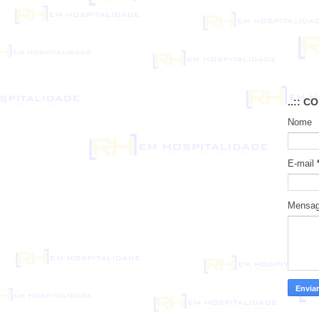
..:: C
Nome
E-mail
Mensa