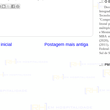
..:: O 
Doc
Integra
Tecnolo
"Compet
litoral 
múltipl
e Mestr
MBA em
(2020),
inicial
Postagem mais antiga
(2011),
Federal
Sul de S
..:: P