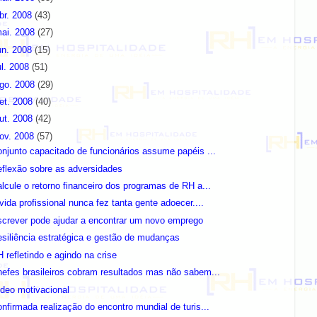
br. 2008
(43)
ai. 2008
(27)
un. 2008
(15)
ul. 2008
(51)
go. 2008
(29)
et. 2008
(40)
ut. 2008
(42)
ov. 2008
(57)
njunto capacitado de funcionários assume papéis ...
flexão sobre as adversidades
lcule o retorno financeiro dos programas de RH a...
vida profissional nunca fez tanta gente adoecer....
crever pode ajudar a encontrar um novo emprego
siliência estratégica e gestão de mudanças
 refletindo e agindo na crise
efes brasileiros cobram resultados mas não sabem...
deo motivacional
nfirmada realização do encontro mundial de turis...