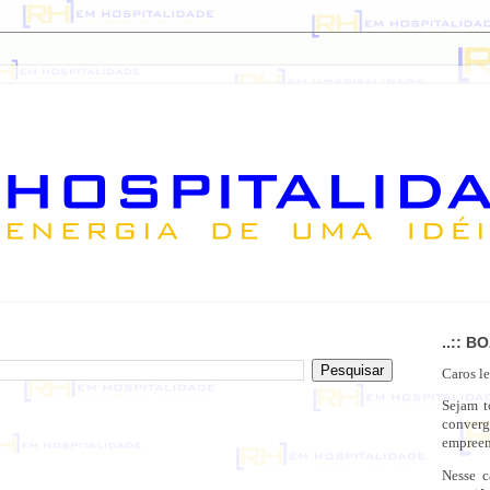
..:: B
Caros le
Sejam 
conver
empreen
Nesse c