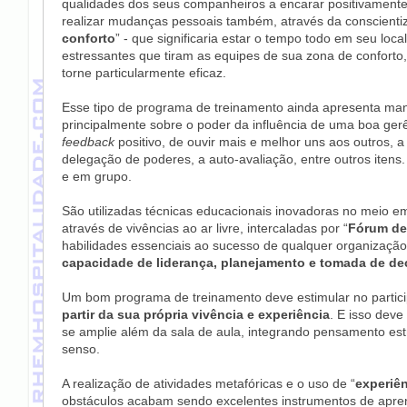
qualidades dos seus companheiros a encarar positivamen
realizar mudanças pessoais também, através da conscientiz
conforto
” - que significaria estar o tempo todo em seu loca
estressantes que tiram as equipes de sua zona de confort
torne particularmente eficaz.
Esse tipo de programa de treinamento ainda apresenta mane
principalmente sobre o poder da influência de uma boa ge
feedback
positivo, de ouvir mais e melhor uns aos outros, 
delegação de poderes, a auto-avaliação, entre outros iten
e em grupo.
São utilizadas técnicas educacionais inovadoras no meio e
através de vivências ao ar livre, intercaladas por “
Fórum de
habilidades essenciais ao sucesso de qualquer organização
capacidade de liderança, planejamento e tomada de de
Um bom programa de treinamento deve estimular no partic
partir da sua própria vivência e experiência
. E isso deve
se amplie além da sala de aula, integrando pensamento estra
senso.
A realização de atividades metafóricas e o uso de “
experiên
obstáculos acabam sendo excelentes instrumentos de apre