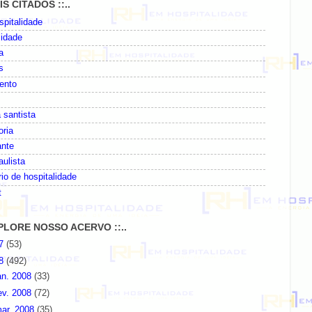
AIS CITADOS ::..
pitalidade
lidade
a
s
ento
 santista
oria
ante
paulista
io de hospitalidade
t
EXPLORE NOSSO ACERVO ::..
07
(53)
08
(492)
an. 2008
(33)
ev. 2008
(72)
ar. 2008
(35)