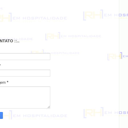
ONTATO ::..
*
gem
*