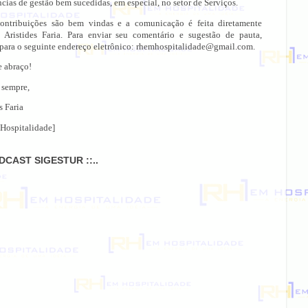
cias de gestão bem sucedidas, em especial, no setor de Serviços.
ontribuições são bem vindas e a comunicação é feita diretamente
 Aristides Faria. Para enviar seu comentário e sugestão de pauta,
 para o seguinte endereço eletrônico: rhemhospitalidade@gmail.com.
e abraço!
 sempre,
s Faria
Hospitalidade]
ODCAST SIGESTUR ::..