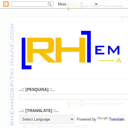
..:: [PESQUISA] ::..
..:: [TRANSLATE] ::..
Powered by
Translate