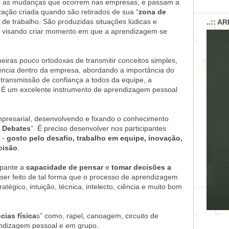
te as mudanças que ocorrem nas empresas, e passam a
ação criada quando são retirados de sua “
zona de
l de trabalho. São produzidas situações lúdicas e
..:: A
o, visando criar momento em que a aprendizagem se
iras pouco ortodoxas de transmitir conceitos simples,
rência dentro da empresa, abordando a importância do
a transmissão de confiança a todos da equipe, a
s. É um excelente instrumento de aprendizagem pessoal
mpresarial, desenvolvendo e fixando o conhecimento
 Debates
”. É preciso desenvolver nos participantes
 -
gosto pelo desafio, trabalho em equipe, inovação,
cisão
.
ipante a
capacidade de pensar
e
tomar decisões a
 ser feito de tal forma que o processo de aprendizagem
tégico, intuição, técnica, intelecto, ciência e muito bom
cias física
s” como, rapel, canoagem, circuito de
ndizagem pessoal e em grupo.