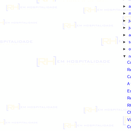
►
a
►
m
►
j
►
j
►
a
►
s
►
o
▼
n
Co
Re
Ca
A 
Es
Re
RH
Ch
Ví
Co