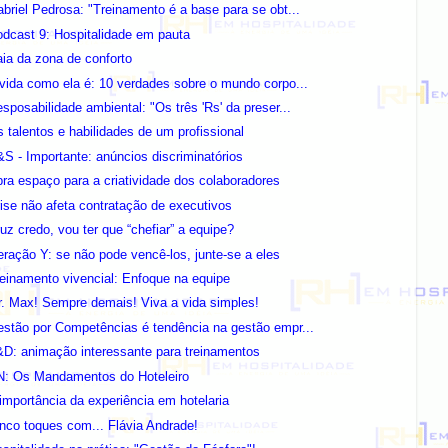
briel Pedrosa: "Treinamento é a base para se obt...
dcast 9: Hospitalidade em pauta
ia da zona de conforto
vida como ela é: 10 verdades sobre o mundo corpo...
sposabilidade ambiental: "Os três 'Rs' da preser...
 talentos e habilidades de um profissional
S - Importante: anúncios discriminatórios
ra espaço para a criatividade dos colaboradores
ise não afeta contratação de executivos
uz credo, vou ter que “chefiar” a equipe?
ração Y: se não pode vencê-los, junte-se a eles
einamento vivencial: Enfoque na equipe
. Max! Sempre demais! Viva a vida simples!
stão por Competências é tendência na gestão empr...
D: animação interessante para treinamentos
N: Os Mandamentos do Hoteleiro
importância da experiência em hotelaria
nco toques com... Flávia Andrade!