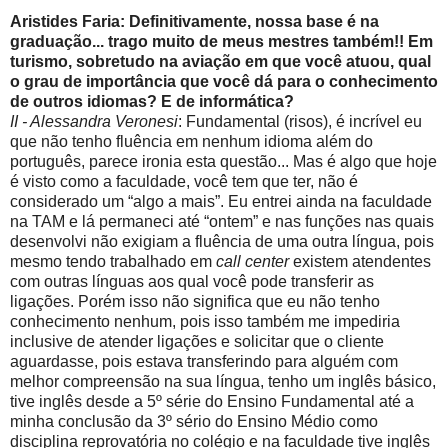
Aristides Faria: Definitivamente, nossa base é na
graduação... trago muito de meus mestres também!! Em
turismo, sobretudo na aviação em que você atuou, qual
o grau de importância que você dá para o conhecimento
de outros idiomas? E de informática?
II - Alessandra Veronesi
: Fundamental (risos), é incrível eu
que não tenho fluência em nenhum idioma além do
português, parece ironia esta questão... Mas é algo que hoje
é visto como a faculdade, você tem que ter, não é
considerado um “algo a mais”. Eu entrei ainda na faculdade
na TAM e lá permaneci até “ontem” e nas funções nas quais
desenvolvi não exigiam a fluência de uma outra língua, pois
mesmo tendo trabalhado em
call center
existem atendentes
com outras línguas aos qual você pode transferir as
ligações. Porém isso não significa que eu não tenho
conhecimento nenhum, pois isso também me impediria
inclusive de atender ligações e solicitar que o cliente
aguardasse, pois estava transferindo para alguém com
melhor compreensão na sua língua, tenho um inglês básico,
tive inglês desde a 5º série do Ensino Fundamental até a
minha conclusão da 3º sério do Ensino Médio como
disciplina reprovatória no colégio e na faculdade tive inglês