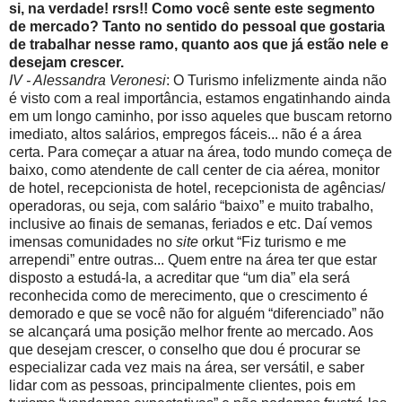
si, na verdade! rsrs!! Como você sente este segmento
de mercado? Tanto no sentido do pessoal que gostaria
de trabalhar nesse ramo, quanto aos que já estão nele e
desejam crescer.
IV - Alessandra Veronesi
: O Turismo infelizmente ainda não
é visto com a real importância, estamos engatinhando ainda
em um longo caminho, por isso aqueles que buscam retorno
imediato, altos salários, empregos fáceis... não é a área
certa. Para começar a atuar na área, todo mundo começa de
baixo, como atendente de call center de cia aérea, monitor
de hotel, recepcionista de hotel, recepcionista de agências/
operadoras, ou seja, com salário “baixo” e muito trabalho,
inclusive ao finais de semanas, feriados e etc. Daí vemos
imensas comunidades no
site
orkut “Fiz turismo e me
arrependi” entre outras... Quem entre na área ter que estar
disposto a estudá-la, a acreditar que “um dia” ela será
reconhecida como de merecimento, que o crescimento é
demorado e que se você não for alguém “diferenciado” não
se alcançará uma posição melhor frente ao mercado. Aos
que desejam crescer, o conselho que dou é procurar se
especializar cada vez mais na área, ser versátil, e saber
lidar com as pessoas, principalmente clientes, pois em