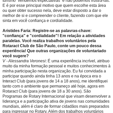
turismo “vendemos expectativas” e não podemos frustrá-las.
E é por esse principal motivo que quem escolhe esta área
ou quer obter sucesso nela, deve estar disposto a dar o
melhor de si e compreender o cliente, fazendo com que ele
sinta em você confiança e cordialidade.
Aristides Faria: Registre-se as palavras-chave:
"confiança" e "cordialidade"! Em relação a atividades
paralelas. Você realiza trabalhos voluntários pela
Rotaract Club de São Paulo, conte um pouco dessa
experiência! Que outras organizações de voluntariado
você sugere?
V - Alessandra Veronesi
: É uma experiência incrível, atribuo
muito da minha formação pessoal e muitos conhecimentos à
minha participação nesta organização. Eu fui convidada a
participar quando ainda tinha 13 anos e na época era o
Interact Club (para jovens de 14 a 18 anos), me identifiquei
tanto com o ambiente que permaneço até hoje, agora em
Rotaract Club (para jovens de 18 a 30 anos). São
Programas de Rotary Internacional que visam desenvolver a
liderança e a participação ativa de jovens nas comunidades
mundiais, além é claro de formar cidadãos mais preparados
para ingressar no Rotary. Além dos trabalhos voluntários