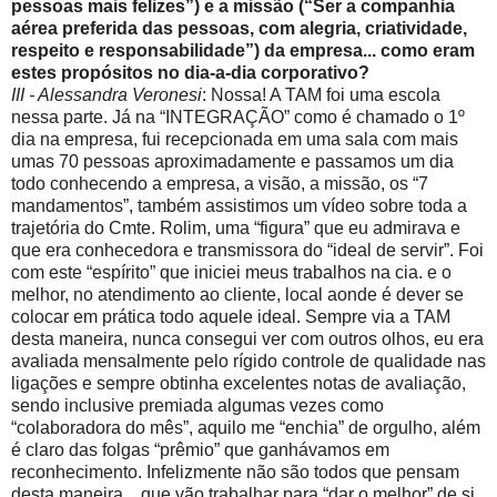
pessoas mais felizes”) e a missão (“Ser a companhia
aérea preferida das pessoas, com alegria, criatividade,
respeito e responsabilidade”) da empresa... como eram
estes propósitos no dia-a-dia corporativo?
III - Alessandra Veronesi
: Nossa! A TAM foi uma escola
nessa parte. Já na “INTEGRAÇÃO” como é chamado o 1º
dia na empresa, fui recepcionada em uma sala com mais
umas 70 pessoas aproximadamente e passamos um dia
todo conhecendo a empresa, a visão, a missão, os “7
mandamentos”, também assistimos um vídeo sobre toda a
trajetória do Cmte. Rolim, uma “figura” que eu admirava e
que era conhecedora e transmissora do “ideal de servir”. Foi
com este “espírito” que iniciei meus trabalhos na cia. e o
melhor, no atendimento ao cliente, local aonde é dever se
colocar em prática todo aquele ideal. Sempre via a TAM
desta maneira, nunca consegui ver com outros olhos, eu era
avaliada mensalmente pelo rígido controle de qualidade nas
ligações e sempre obtinha excelentes notas de avaliação,
sendo inclusive premiada algumas vezes como
“colaboradora do mês”, aquilo me “enchia” de orgulho, além
é claro das folgas “prêmio” que ganhávamos em
reconhecimento. Infelizmente não são todos que pensam
desta maneira... que vão trabalhar para “dar o melhor” de si