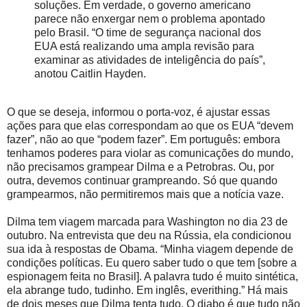
soluções. Em verdade, o governo americano
parece não enxergar nem o problema apontado
pelo Brasil. “O time de segurança nacional dos
EUA está realizando uma ampla revisão para
examinar as atividades de inteligência do país”,
anotou Caitlin Hayden.
O que se deseja, informou o porta-voz, é ajustar essas
ações para que elas correspondam ao que os EUA “devem
fazer”, não ao que “podem fazer”. Em português: embora
tenhamos poderes para violar as comunicações do mundo,
não precisamos grampear Dilma e a Petrobras. Ou, por
outra, devemos continuar grampreando. Só que quando
grampearmos, não permitiremos mais que a notícia vaze.
Dilma tem viagem marcada para Washington no dia 23 de
outubro. Na entrevista que deu na Rússia, ela condicionou
sua ida à respostas de Obama. “Minha viagem depende de
condições políticas. Eu quero saber tudo o que tem [sobre a
espionagem feita no Brasil]. A palavra tudo é muito sintética,
ela abrange tudo, tudinho. Em inglês, everithing.” Há mais
de dois meses que Dilma tenta tudo. O diabo é que tudo não