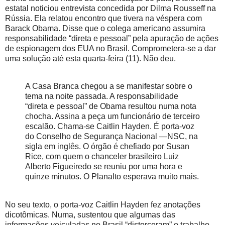
estatal noticiou entrevista concedida por Dilma Rousseff na
Rússia. Ela relatou encontro que tivera na véspera com
Barack Obama. Disse que o colega americano assumira
responsabilidade “direta e pessoal” pela apuração de ações
de espionagem dos EUA no Brasil. Comprometera-se a dar
uma solução até esta quarta-feira (11). Não deu.
A Casa Branca chegou a se manifestar sobre o
tema na noite passada. A responsabilidade
“direta e pessoal” de Obama resultou numa nota
chocha. Assina a peça um funcionário de terceiro
escalão. Chama-se Caitlin Hayden. É porta-voz
do Conselho de Segurança Nacional —NSC, na
sigla em inglês. O órgão é chefiado por Susan
Rice, com quem o chanceler brasileiro Luiz
Alberto Figueiredo se reuniu por uma hora e
quinze minutos. O Planalto esperava muito mais.
No seu texto, o porta-voz Caitlin Hayden fez anotações
dicotômicas. Numa, sustentou que algumas das
informações veiculadas no Brasil “distorceram” o trabalho