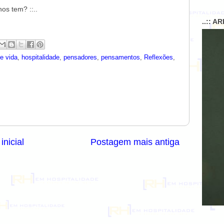
os tem? ::..
..:: A
de vida
,
hospitalidade
,
pensadores
,
pensamentos
,
Reflexões
,
inicial
Postagem mais antiga