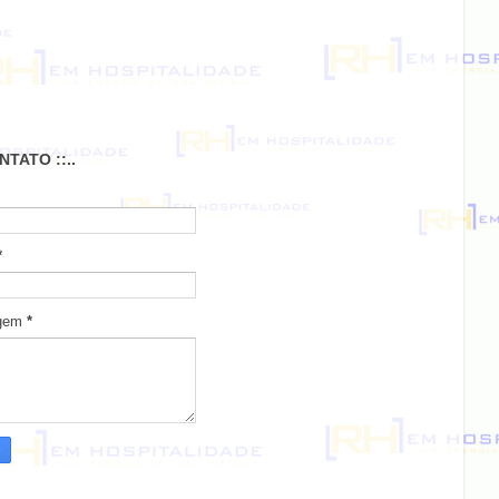
ONTATO ::..
*
gem
*