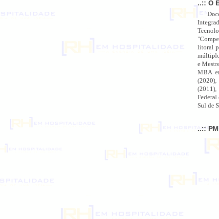
..:: O 
Doc
Integra
Tecnolo
"Compet
litoral 
múltipl
e Mestr
MBA em
(2020),
(2011),
Federal
Sul de S
..:: P