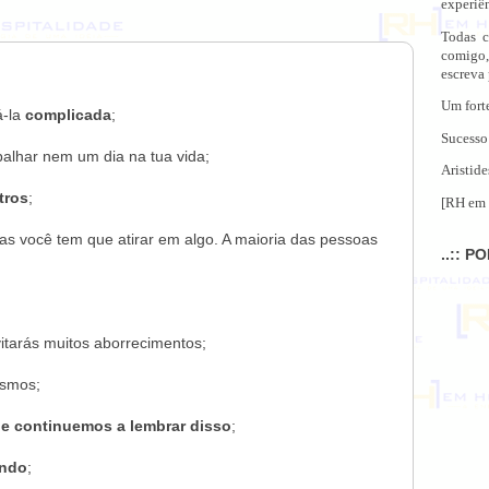
experiên
Todas c
comigo,
escreva
Um fort
á-la
complicada
;
Sucesso
abalhar nem um dia na tua vida;
Aristide
tros
;
[RH em 
as você tem que atirar em algo. A maioria das pessoas
..:: P
vitarás muitos aborrecimentos;
esmos;
ue continuemos a lembrar disso
;
endo
;