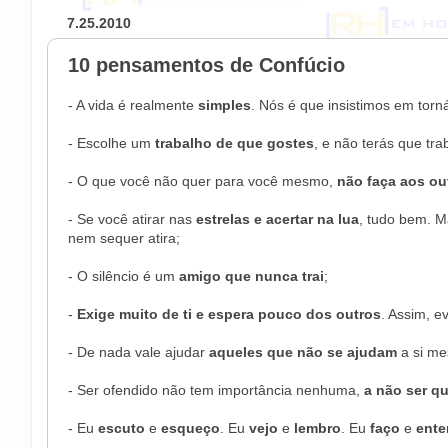
7.25.2010
10 pensamentos de Confúcio
- A vida é realmente
simples
. Nós é que insistimos em torn
- Escolhe um
trabalho de que gostes
, e não terás que tr
- O que você não quer para você mesmo,
não faça aos ou
- Se você atirar nas
estrelas e acertar na lua
, tudo bem. M
nem sequer atira;
- O silêncio é um
amigo que nunca trai
;
-
Exige muito de ti e espera pouco dos outros
. Assim, e
- De nada vale ajudar
aqueles que não se ajudam
a si m
- Ser ofendido não tem importância nenhuma,
a não ser q
- Eu
escuto
e
esqueço
. Eu
vejo
e
lembro
. Eu
faço
e
ent