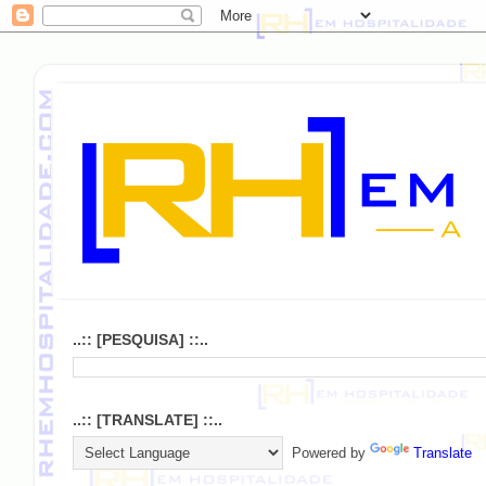
..:: [PESQUISA] ::..
..:: [TRANSLATE] ::..
Powered by
Translate