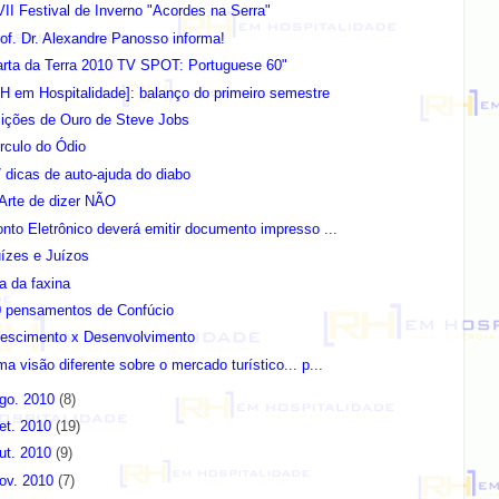
II Festival de Inverno "Acordes na Serra"
of. Dr. Alexandre Panosso informa!
arta da Terra 2010 TV SPOT: Portuguese 60"
H em Hospitalidade]: balanço do primeiro semestre
lições de Ouro de Steve Jobs
rculo do Ódio
 dicas de auto-ajuda do diabo
Arte de dizer NÃO
nto Eletrônico deverá emitir documento impresso ...
ízes e Juízos
a da faxina
0 pensamentos de Confúcio
rescimento x Desenvolvimento
a visão diferente sobre o mercado turístico... p...
go. 2010
(8)
et. 2010
(19)
ut. 2010
(9)
ov. 2010
(7)