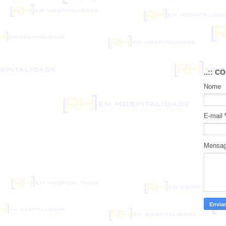
..:: C
Nome
E-mail
Mensa