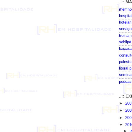
..:: M
rhemhos
hospita
hotelari
serviço
treinam
sehlipa
baixada
consult
palestr
litoral 
seminar
podcas
..:: 
►
20
►
20
►
20
▼
20
►
j