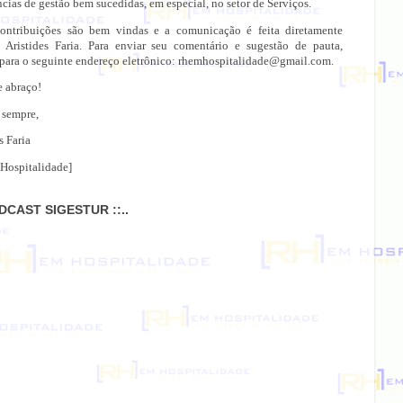
cias de gestão bem sucedidas, em especial, no setor de Serviços.
ontribuições são bem vindas e a comunicação é feita diretamente
 Aristides Faria. Para enviar seu comentário e sugestão de pauta,
 para o seguinte endereço eletrônico: rhemhospitalidade@gmail.com.
e abraço!
 sempre,
s Faria
Hospitalidade]
ODCAST SIGESTUR ::..