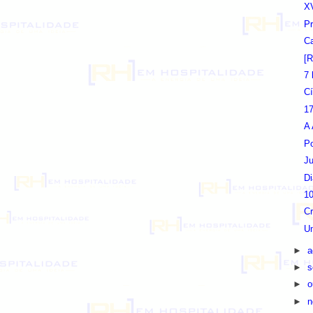
XV
Pr
C
[R
7 
Cí
17
A 
Po
Ju
Di
1
C
Um
►
a
►
s
►
o
►
n