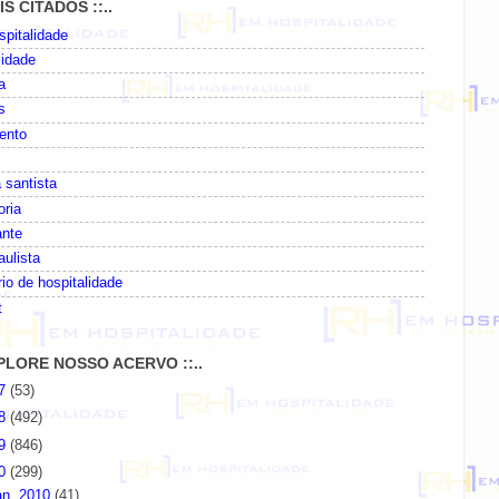
AIS CITADOS ::..
pitalidade
lidade
a
s
ento
 santista
oria
ante
paulista
io de hospitalidade
t
EXPLORE NOSSO ACERVO ::..
07
(53)
08
(492)
09
(846)
10
(299)
an. 2010
(41)