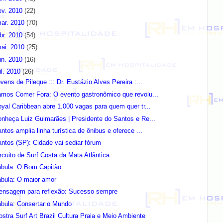
ev. 2010
(22)
ar. 2010
(70)
br. 2010
(54)
ai. 2010
(25)
un. 2010
(16)
ul. 2010
(26)
vens de Pileque ::: Dr. Eustázio Alves Pereira :...
mos Comer Fora: O evento gastronômico que revolu...
yal Caribbean abre 1.000 vagas para quem quer tr...
nheça Luiz Guimarães | Presidente do Santos e Re...
ntos amplia linha turística de ônibus e oferece ...
ntos (SP): Cidade vai sediar fórum
rcuito de Surf Costa da Mata Atlântica
ábula: O Bom Capitão
ábula: O maior amor
ensagem para reflexão: Sucesso sempre
ábula: Consertar o Mundo
stra Surf Art Brazil Cultura Praia e Meio Ambiente