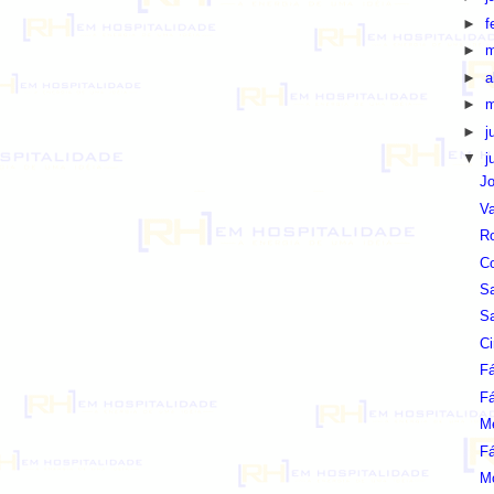
►
f
►
m
►
a
►
m
►
j
▼
j
Jo
Va
Ro
Co
Sa
Sa
Ci
F
F
M
F
Mo