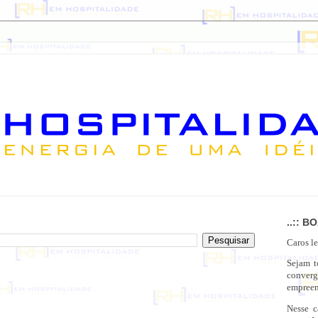
..:: B
Caros le
Sejam 
conver
empreen
Nesse c