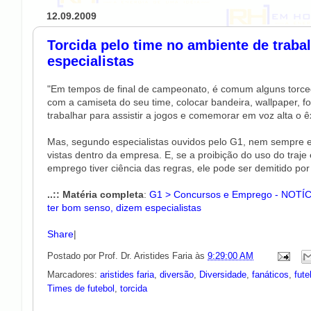
12.09.2009
Torcida pelo time no ambiente de traba
especialistas
"Em tempos de final de campeonato, é comum alguns torced
com a camiseta do seu time, colocar bandeira, wallpaper, fo
trabalhar para assistir a jogos e comemorar em voz alta o êx
Mas, segundo especialistas ouvidos pelo G1, nem sempre
vistas dentro da empresa. E, se a proibição do uso do traj
emprego tiver ciência das regras, ele pode ser demitido p
..:: Matéria completa
:
G1 > Concursos e Emprego - NOTÍCIA
ter bom senso, dizem especialistas
Share
|
Postado por
Prof. Dr. Aristides Faria
às
9:29:00 AM
Marcadores:
aristides faria
,
diversão
,
Diversidade
,
fanáticos
,
fute
Times de futebol
,
torcida