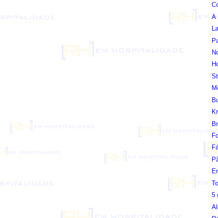
Co
A
La
Pa
N
H
St
M
Bu
Kr
Br
Fo
Fá
Pã
Em
To
5 
A