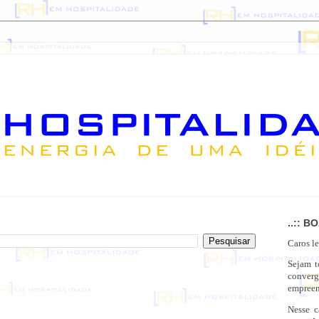
..:: B
Caros le
Sejam 
conver
empreen
Nesse c