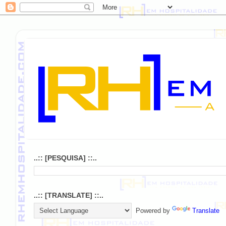
..:: [PESQUISA] ::..
..:: [TRANSLATE] ::..
Powered by
Translate