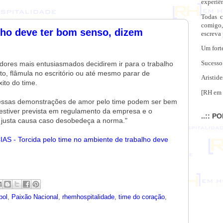
experiên
Todas c
comigo,
lho deve ter bom senso, dizem
escreva
Um fort
Sucesso
ores mais entusiasmados decidirem ir para o trabalho
to, flâmula no escritório ou até mesmo parar de
Aristide
ito do time.
[RH em 
 essas demonstrações de amor pelo time podem ser bem
e estiver prevista em regulamento da empresa e o
..:: P
or justa causa caso desobedeça a norma."
S - Torcida pelo time no ambiente de trabalho deve
bol
,
Paixão Nacional
,
rhemhospitalidade
,
time do coração
,