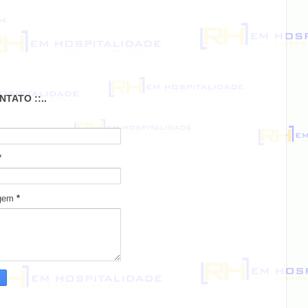
ONTATO ::..
*
gem
*