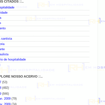
AIS CITADOS ::..
pitalidade
lidade
a
s
ento
 santista
oria
ante
paulista
io de hospitalidade
t
EXPLORE NOSSO ACERVO ::..
07
(53)
08
(492)
09
(846)
an. 2009
(79)
ev. 2009
(74)