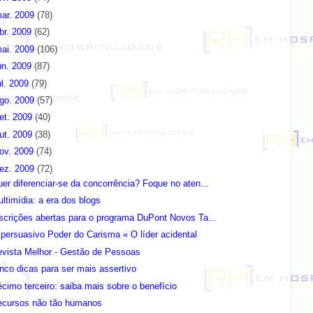
ar. 2009
(78)
br. 2009
(62)
ai. 2009
(106)
un. 2009
(87)
ul. 2009
(79)
go. 2009
(57)
et. 2009
(40)
ut. 2009
(38)
ov. 2009
(74)
ez. 2009
(72)
er diferenciar-se da concorrência? Foque no aten...
ltimídia: a era dos blogs
scrições abertas para o programa DuPont Novos Ta...
persuasivo Poder do Carisma « O líder acidental
evista Melhor - Gestão de Pessoas
nco dicas para ser mais assertivo
cimo terceiro: saiba mais sobre o benefício
ecursos não tão humanos