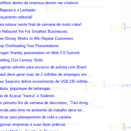
nflitos dentro da empresa devem ser criativos
 Raposa e o Lenhador
nçamento editorial!
ra relaxar neste final de semana de muito calor!
o Rebound Yet For Smallest Businesses
ow Disney Works to Win Repeat Customers
op Overloading Your Presentations
organ Stanley presentation on Web 2.0 Summit
ilding 21st Century Skills
ugman adverte para excesso de euforia com Brasil
asil deve gerar mais de 2 milhões de empregos em...
ur Seasons define investimento de US$ 235 milhõe...
bula: piquinique de tartarugas
o de Açúcar "tranca" o Sudeste
 primeiro fim de semana de descontos, "Táxi Amig...
rcida pelo time no ambiente de trabalho deve ter...
dicas para planejamento de vida e carreira
lgumas empresas e suas boas práticas