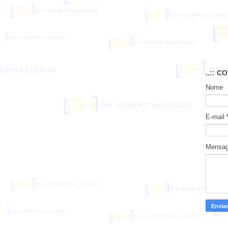
..:: C
Nome
E-mail
Mensa