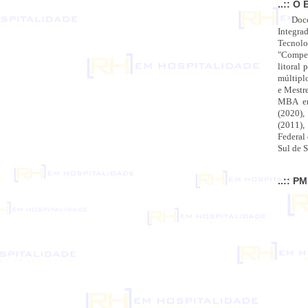
..:: O 
Doc
Integra
Tecnolo
"Compet
litoral 
múltipl
e Mestr
MBA em
(2020),
(2011),
Federal
Sul de S
..:: P