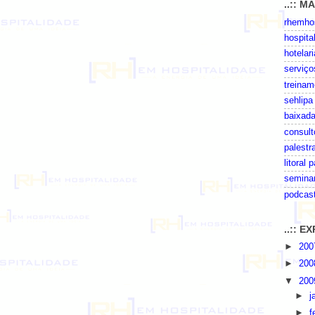
..:: M
rhemhos
hospita
hotelari
serviço
treinam
sehlipa
baixada
consult
palestr
litoral 
seminar
podcas
..:: 
►
20
►
20
▼
20
►
j
►
f