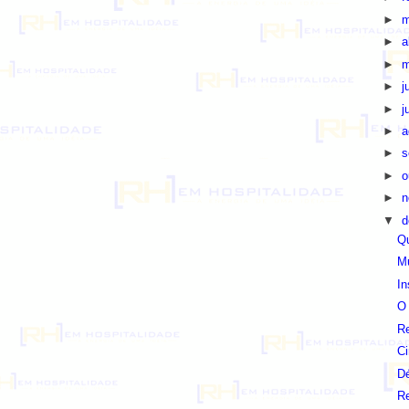
►
m
►
a
►
m
►
j
►
j
►
a
►
s
►
o
►
n
▼
d
Qu
Mu
In
O 
R
Ci
Dé
R