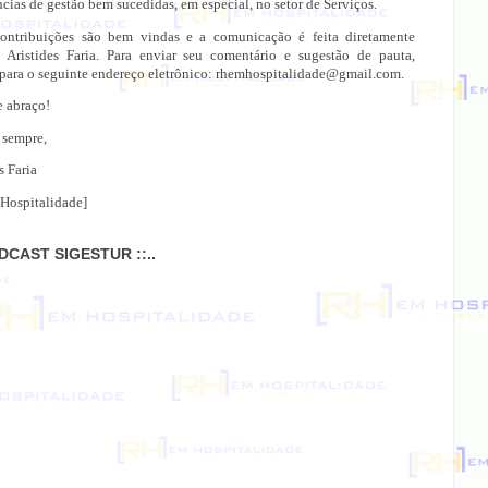
cias de gestão bem sucedidas, em especial, no setor de Serviços.
ontribuições são bem vindas e a comunicação é feita diretamente
 Aristides Faria. Para enviar seu comentário e sugestão de pauta,
 para o seguinte endereço eletrônico: rhemhospitalidade@gmail.com.
e abraço!
 sempre,
s Faria
Hospitalidade]
ODCAST SIGESTUR ::..