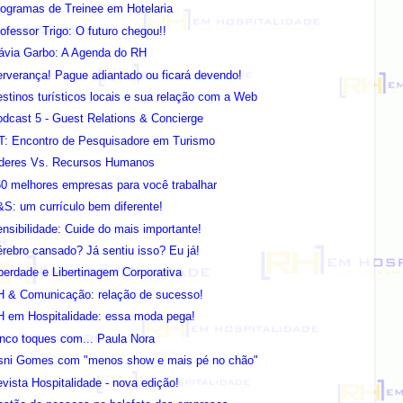
ogramas de Treinee em Hotelaria
ofessor Trigo: O futuro chegou!!
lávia Garbo: A Agenda do RH
rverança! Pague adiantado ou ficará devendo!
stinos turísticos locais e sua relação com a Web
dcast 5 - Guest Relations & Concierge
T: Encontro de Pesquisadore em Turismo
íderes Vs. Recursos Humanos
0 melhores empresas para você trabalhar
S: um currículo bem diferente!
nsibilidade: Cuide do mais importante!
rebro cansado? Já sentiu isso? Eu já!
berdade e Libertinagem Corporativa
H & Comunicação: relação de sucesso!
H em Hospitalidade: essa moda pega!
nco toques com... Paula Nora
sni Gomes com "menos show e mais pé no chão"
vista Hospitalidade - nova edição!