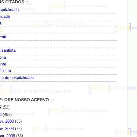
AIS CITADOS ::..
pitalidade
lidade
a
s
ento
 santista
oria
ante
paulista
io de hospitalidade
t
EXPLORE NOSSO ACERVO ::..
07
(53)
08
(492)
an. 2008
(33)
ev. 2008
(72)
ar. 2008
(35)