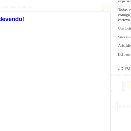
experiên
Todas c
comigo,
 devendo!
escreva
Um fort
Sucesso
Aristide
[RH em 
..:: P