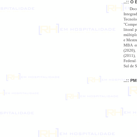
..:: O 
Doc
Integra
Tecnolo
"Compet
litoral 
múltipl
e Mestr
MBA em
(2020),
(2011),
Federal
Sul de S
..:: P