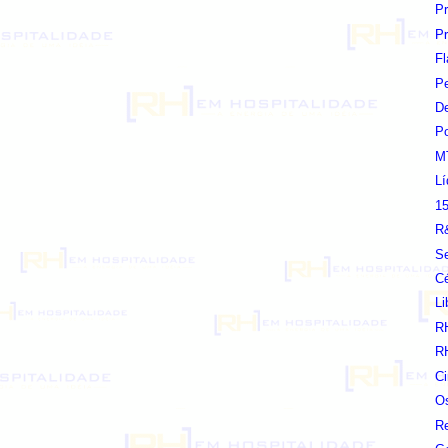
Pr
Pr
F
Pe
De
Po
M
L
15
R&
Se
Cé
Li
R
R
Ci
O
Re