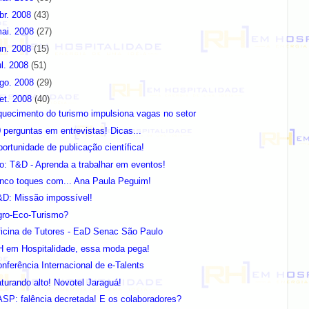
br. 2008
(43)
ai. 2008
(27)
un. 2008
(15)
ul. 2008
(51)
go. 2008
(29)
et. 2008
(40)
uecimento do turismo impulsiona vagas no setor
 perguntas em entrevistas! Dicas...
ortunidade de publicação científica!
o: T&D - Aprenda a trabalhar em eventos!
inco toques com... Ana Paula Peguim!
&D: Missão impossível!
gro-Eco-Turismo?
icina de Tutores - EaD Senac São Paulo
H em Hospitalidade, essa moda pega!
nferência Internacional de e-Talents
turando alto! Novotel Jaraguá!
SP: falência decretada! E os colaboradores?