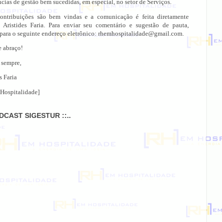
cias de gestão bem sucedidas, em especial, no setor de Serviços.
ontribuições são bem vindas e a comunicação é feita diretamente
 Aristides Faria. Para enviar seu comentário e sugestão de pauta,
 para o seguinte endereço eletrônico: rhemhospitalidade@gmail.com.
e abraço!
 sempre,
s Faria
Hospitalidade]
ODCAST SIGESTUR ::..