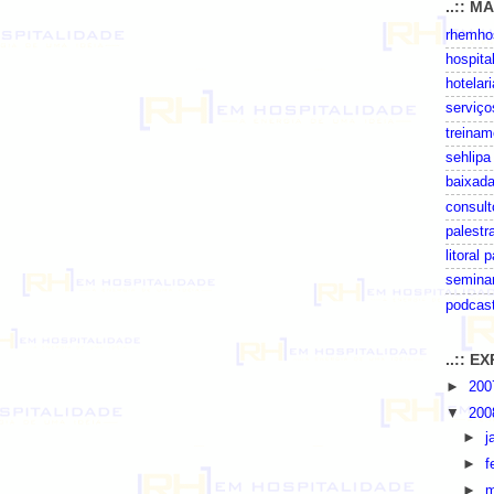
..:: M
rhemhos
hospita
hotelari
serviço
treinam
sehlipa
baixada
consult
palestr
litoral 
seminar
podcas
..:: 
►
20
▼
20
►
j
►
f
►
m