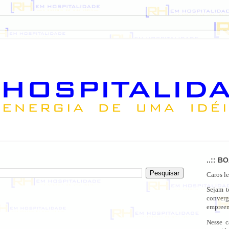
..:: B
Caros le
Sejam 
conver
empreen
Nesse c