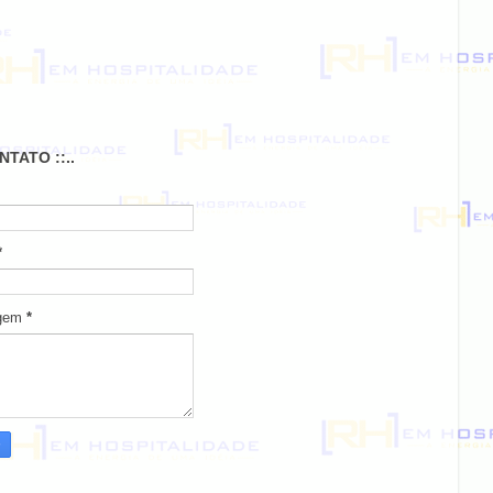
ONTATO ::..
*
gem
*