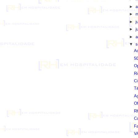
►
a
►
m
►
j
►
j
►
a
▼
s
Aq
50
Op
Ri
C
T
A
Of
R
Co
Fa
VA