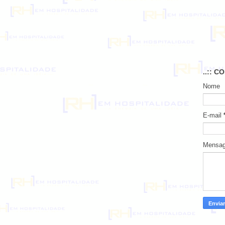
..:: C
Nome
E-mail
Mensa