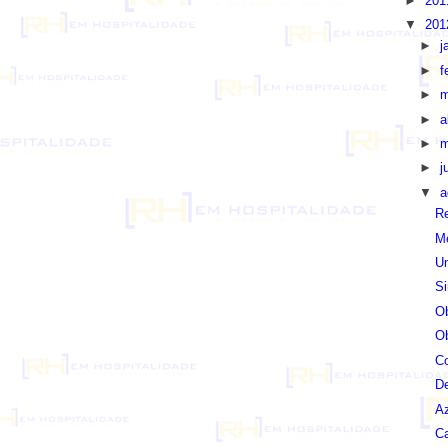
►
20
▼
20
►
j
►
f
►
m
►
a
►
m
►
j
▼
a
R
Mé
Um
Si
Ob
Ob
C
D
Az
C