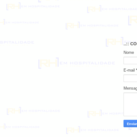
..:: C
Nome
E-mail
Mensa