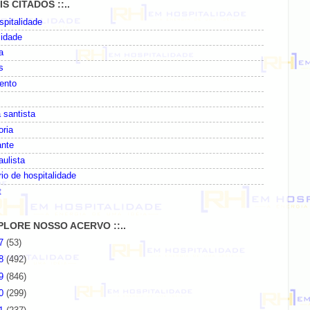
AIS CITADOS ::..
pitalidade
lidade
a
s
ento
 santista
oria
ante
paulista
io de hospitalidade
t
EXPLORE NOSSO ACERVO ::..
07
(53)
08
(492)
09
(846)
10
(299)