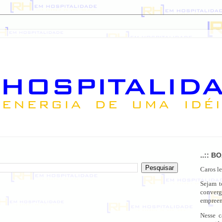
..:: B
Caros le
Sejam 
conver
empreen
Nesse c