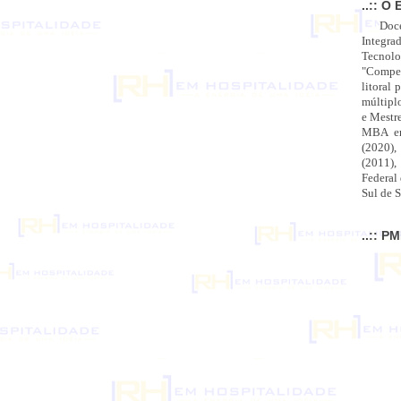
..:: O 
Doc
Integra
Tecnolo
"Compet
litoral 
múltipl
e Mestr
MBA em
(2020),
(2011),
Federal
Sul de S
..:: P