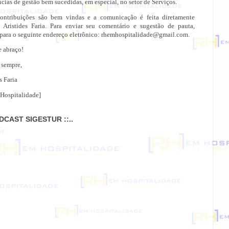
cias de gestão bem sucedidas, em especial, no setor de Serviços.
ontribuições são bem vindas e a comunicação é feita diretamente
 Aristides Faria. Para enviar seu comentário e sugestão de pauta,
 para o seguinte endereço eletrônico: rhemhospitalidade@gmail.com.
e abraço!
 sempre,
s Faria
Hospitalidade]
ODCAST SIGESTUR ::..