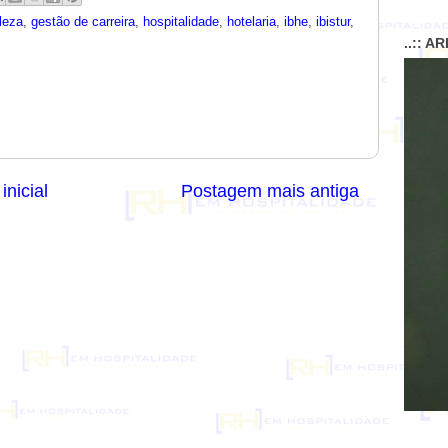
ileza
,
gestão de carreira
,
hospitalidade
,
hotelaria
,
ibhe
,
ibistur
,
..:: A
inicial
Postagem mais antiga