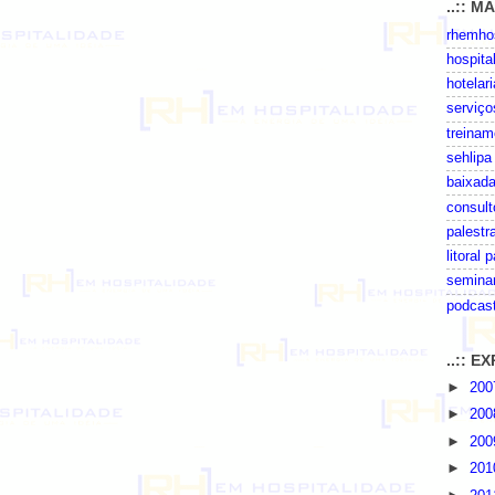
..:: M
rhemhos
hospita
hotelari
serviço
treinam
sehlipa
baixada
consult
palestr
litoral 
seminar
podcas
..:: 
►
20
►
20
►
20
►
20