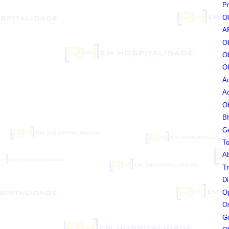
Pr
Ol
AB
Ob
Ob
Ob
Ac
Ac
Ob
BH
Ge
To
Ab
Tr
Di
Op
Os
Ge