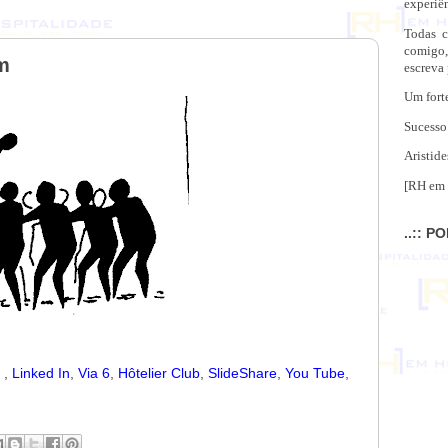
experiên
Todas c
comigo,
m
escreva
Um fort
Sucesso
Aristide
[RH em 
..:: P
r
,
Linked In
,
Via 6
,
Hôtelier Club
,
SlideShare
,
You Tube
,