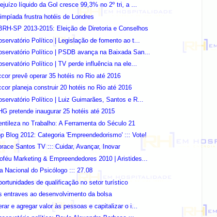
ejuízo líquido da Gol cresce 99,3% no 2º tri, a ...
impíada frustra hotéis de Londres
RH-SP 2013-2015: Eleição de Diretoria e Conselhos
servatório Político | Legislação de fomento ao t...
servatório Político | PSDB avança na Baixada San...
servatório Político | TV perde influência na ele...
cor prevê operar 35 hotéis no Rio até 2016
cor planeja construir 20 hotéis no Rio até 2016
servatório Político | Luiz Guimarães, Santos e R...
G pretende inaugurar 25 hotéis até 2015
ntileza no Trabalho: A Ferramenta do Século 21
p Blog 2012: Categoria 'Empreendedorismo' ::: Vote!
race Santos TV ::: Cuidar, Avançar, Inovar
oféu Marketing & Empreendedores 2010 | Aristides...
a Nacional do Psicólogo ::: 27.08
ortunidades de qualificação no setor turístico
 entraves ao desenvolvimento da bolsa
rar e agregar valor às pessoas e capitalizar o i...