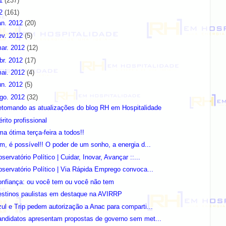
11
(237)
12
(161)
an. 2012
(20)
ev. 2012
(5)
ar. 2012
(12)
br. 2012
(17)
ai. 2012
(4)
un. 2012
(5)
go. 2012
(32)
etomando as atualizações do blog RH em Hospitalidade
rito profissional
a ótima terça-feira a todos!!
m, é possível!! O poder de um sonho, a energia d...
servatório Político | Cuidar, Inovar, Avançar ::...
servatório Político | Via Rápida Emprego convoca...
onfiança: ou você tem ou você não tem
estinos paulistas em destaque na AVIRRP
ul e Trip pedem autorização a Anac para comparti...
andidatos apresentam propostas de governo sem met...