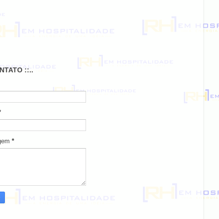
ONTATO ::..
*
gem
*