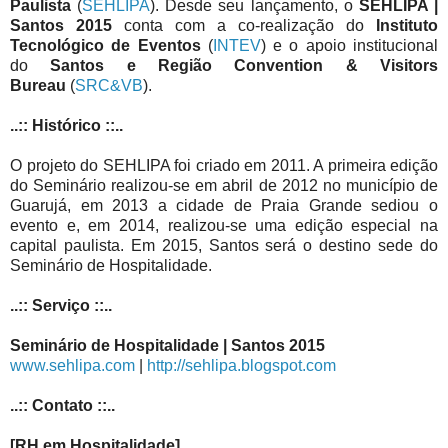
Paulista
(
SEHLIPA
). Desde seu lançamento, o
SEHLIPA |
Santos 2015
conta com a co-realização do
Instituto
Tecnológico de Eventos
(
INTEV
) e o apoio institucional
do
Santos e Região Convention & Visitors
Bureau
(
SRC&VB
).
..:: Histórico ::..
O projeto do SEHLIPA foi criado em 2011. A primeira edição
do Seminário realizou-se em abril de 2012 no município de
Guarujá, em 2013 a cidade de Praia Grande sediou o
evento e, em 2014, realizou-se uma edição especial na
capital paulista. Em 2015, Santos será o destino sede do
Seminário de Hospitalidade.
..:: Serviço ::..
Seminário de Hospitalidade | Santos 2015
www.sehlipa.com
|
http://sehlipa.blogspot.com
..:: Contato ::..
[RH em Hospitalidade]