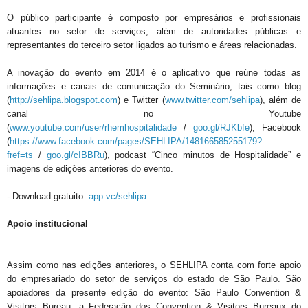
O público participante é composto por empresários e profissionais
atuantes no setor de serviços, além de autoridades públicas e
representantes do terceiro setor ligados ao turismo e áreas relacionadas.
A inovação do evento em 2014 é o aplicativo que reúne todas as
informações e canais de comunicação do Seminário, tais como blog
(
http://sehlipa.blogspot.com
) e Twitter (
www.twitter.com/sehlipa
), além de
canal no Youtube
(
www.youtube.com/user/rhemhospitalidade
/
goo.gl/RJKbfe
), Facebook
(
https://www.facebook.com/pages/SEHLIPA/148166585255179?
fref=ts
/
goo.gl/cIBBRu
), podcast “Cinco minutos de Hospitalidade” e
imagens de edições anteriores do evento.
- Download gratuito:
app.vc/sehlipa
Apoio institucional
Assim como nas edições anteriores, o SEHLIPA conta com forte apoio
do empresariado do setor de serviços do estado de São Paulo. São
apoiadores da presente edição do evento:
São Paulo Convention &
Visitors Bureau, a Federação dos Convention & Visitors Bureaux do