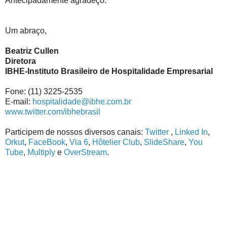
Antecipadamente agradeço.
Um abraço,
Beatriz Cullen
Diretora
IBHE-Instituto Brasileiro de Hospitalidade Empresarial
Fone: (11) 3225-2535
E-mail:
hospitalidade@ibhe.com.br
www.twitter.com/ibhebrasil
Participem de nossos diversos canais:
Twitter
,
Linked In
,
Orkut
,
FaceBook
,
Via 6
,
Hôtelier Club
,
SlideShare
,
You
Tube
,
Multiply
e
OverStream
.