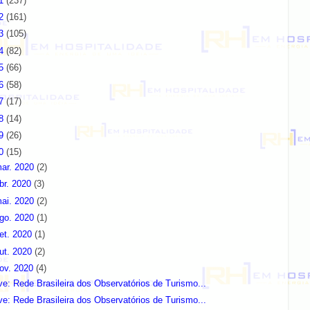
11
(237)
12
(161)
13
(105)
14
(82)
15
(66)
16
(58)
17
(17)
18
(14)
19
(26)
20
(15)
ar. 2020
(2)
br. 2020
(3)
ai. 2020
(2)
go. 2020
(1)
et. 2020
(1)
ut. 2020
(2)
ov. 2020
(4)
ve: Rede Brasileira dos Observatórios de Turismo...
ve: Rede Brasileira dos Observatórios de Turismo...