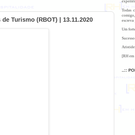
experiên
Todas c
comigo,
s de Turismo (RBOT) | 13.11.2020
escreva
Um fort
Sucesso
Aristide
[RH em 
..:: P