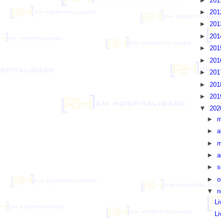
►
20
►
20
►
20
►
20
►
20
►
20
►
20
►
20
►
20
▼
20
►
m
►
a
►
m
►
a
►
s
►
o
▼
n
Li
Li