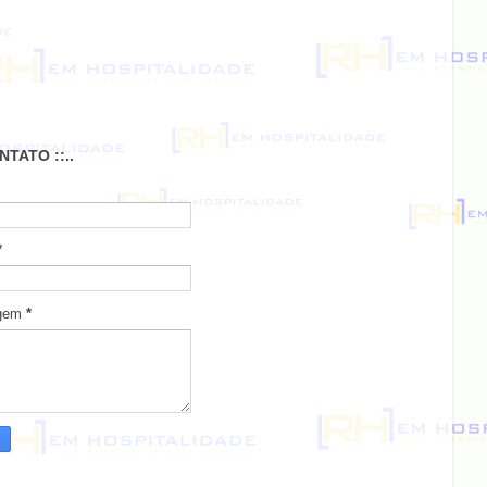
ONTATO ::..
*
gem
*