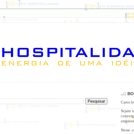
..:: B
Caros le
Sejam 
conver
empreen
Nesse c