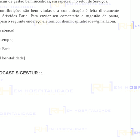
cias de gestão bem sucedidas, em especial, no setor de Serviços.
ontribuições são bem vindas e a comunicação é feita diretamente
 Aristides Faria. Para enviar seu comentário e sugestão de pauta,
 para o seguinte endereço eletrônico: rhemhospitalidade@gmail.com.
e abraço!
 sempre,
s Faria
Hospitalidade]
ODCAST SIGESTUR ::..