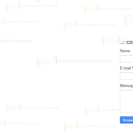
..:: C
Nome
E-mail
Mensa