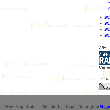
S
"A
►
20
►
20
►
20
►
20
AR+
Carreg
..:: [
..:: [RH em Hospitalidade] ::... Tema Janela de imagem. Tecnologia do
Blogge