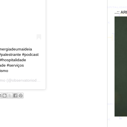
..:: A
energiadeumaideia
 #palestrante #podcast
#hospitalidade
ade #serviços
rismo
smo
(@observatoriodoturismo) em
9 de Nov, 2020 às 1:34 PST