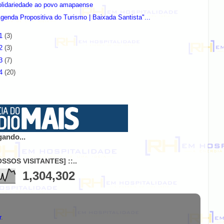
olidariedade ao povo amapaense
genda Propositiva do Turismo | Baixada Santista"...
21
(3)
22
(3)
23
(7)
24
(20)
ando...
NOSSOS VISITANTES] ::..
1,304,302
r
.