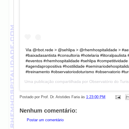
Via @rbot.rede > @sehlipa > @rhemhospitalidade > #a
#baixadasantista #consultoria #hotelaria #litoralpaulista
#eventos #rhemhospitalidade #sehlipa #competitividade 
#agendapropositiva #hostilidade #seminariodehospitalid
#treinamento #observatoriodoturismo #observatorio #tu
Uma publicação compartilhada por
Observatório do Turi
Postado por
Prof. Dr. Aristides Faria
às
1:23:00 PM
Nenhum comentário:
Postar um comentário