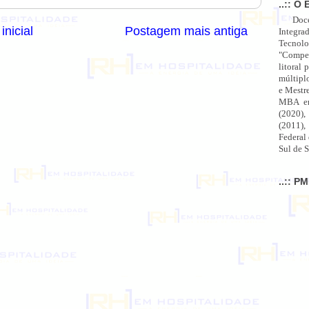
..:: O 
Doc
inicial
Postagem mais antiga
Integra
Tecnolo
"Compet
litoral 
múltipl
e Mestr
MBA em
(2020),
(2011),
Federal
Sul de S
..:: P