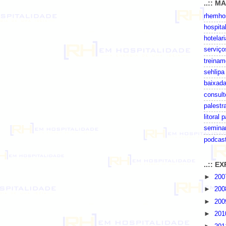
..:: M
rhemhos
hospita
hotelari
serviço
treinam
sehlipa
baixada
consult
palestr
litoral 
seminar
podcas
..:: 
►
20
►
20
►
20
►
20