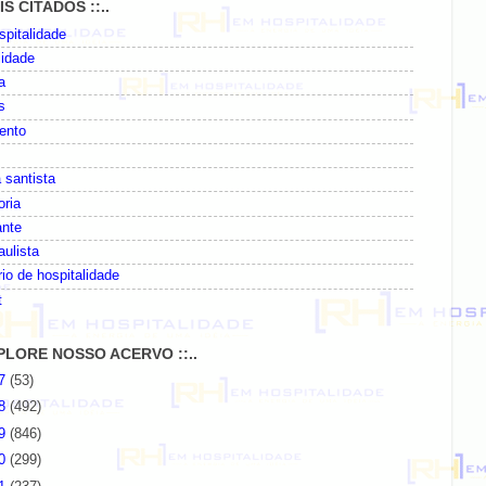
AIS CITADOS ::..
pitalidade
lidade
a
s
ento
 santista
oria
ante
paulista
io de hospitalidade
t
EXPLORE NOSSO ACERVO ::..
07
(53)
08
(492)
09
(846)
10
(299)