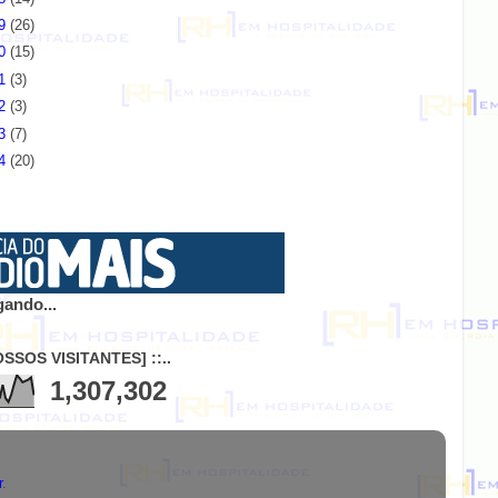
19
(26)
20
(15)
21
(3)
22
(3)
23
(7)
24
(20)
ando...
NOSSOS VISITANTES] ::..
1,307,302
r
.