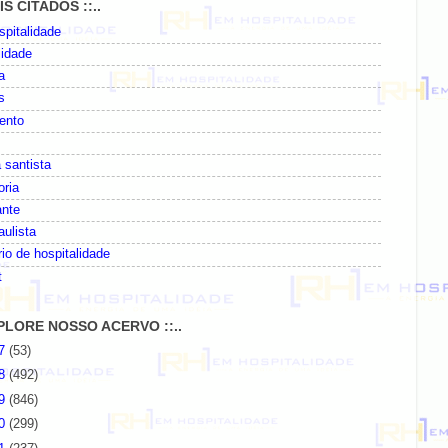
AIS CITADOS ::..
pitalidade
lidade
a
s
ento
 santista
oria
ante
paulista
io de hospitalidade
t
EXPLORE NOSSO ACERVO ::..
07
(53)
08
(492)
09
(846)
10
(299)