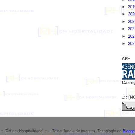
►
20
►
20
►
20
►
20
►
20
►
20
AR+
Carreg
..:: [
..:: [RH em Hospitalidade] ::... Tema Janela de imagem. Tecnologia do
Blogge