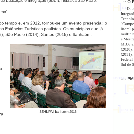
a de Educação e Integração (SBEI), Hebraica São Paulo.
..:: O 
Doc
ismo"
Integra
Tecnolo
 do tempo e, em 2012, tornou-se um evento presencial: o
"Compet
s Estâncias Turísticas paulistas. Os municípios que já
litoral 
múltipl
3), São Paulo (2014), Santos (2015) e Itanhaém.
e Mestr
MBA em
(2020),
(2011),
Federal
Sul de S
lo
..:: P
SEHLIPA | Itanhaém 2016
ra