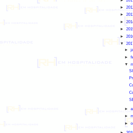
►
20
►
20
►
20
►
20
►
20
►
20
▼
20
►
j
►
f
▼
m
SI
Pr
Co
Co
SE
►
a
►
m
►
o
►
20