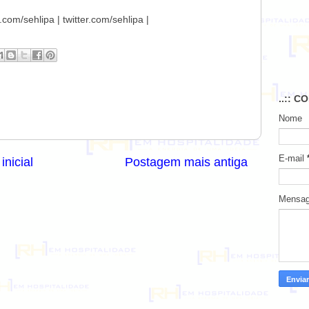
com/sehlipa | twitter.com/sehlipa |
..:: C
Nome
E-mail
inicial
Postagem mais antiga
Mensa