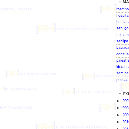
..:: M
rhemhos
hospita
hotelari
serviço
treinam
sehlipa
baixada
consult
palestr
litoral 
seminar
podcas
..:: 
►
20
►
20
►
20
►
20