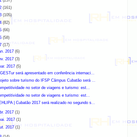
11
(237)
12
(161)
13
(105)
14
(82)
15
(66)
16
(58)
17
(17)
an. 2017
(6)
ev. 2017
(3)
ar. 2017
(5)
GESTur será apresentado em conferência internaci...
ojeto sobre turismo do IFSP Câmpus Cubatão será ...
mpetitividade no setor de viagens e turismo: est...
mpetitividade no setor de viagens e turismo: est...
HLIPA | Cubatão 2017 será realizado no segundo s...
br. 2017
(1)
ai. 2017
(1)
ut. 2017
(1)
18
(14)