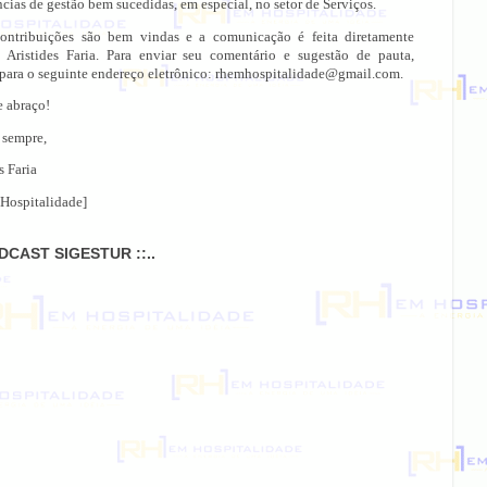
cias de gestão bem sucedidas, em especial, no setor de Serviços.
ontribuições são bem vindas e a comunicação é feita diretamente
 Aristides Faria. Para enviar seu comentário e sugestão de pauta,
 para o seguinte endereço eletrônico: rhemhospitalidade@gmail.com.
e abraço!
 sempre,
s Faria
Hospitalidade]
ODCAST SIGESTUR ::..