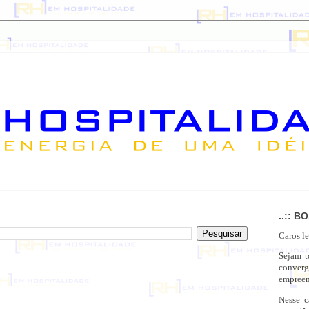
..:: B
Caros le
Sejam 
conver
empreen
Nesse c