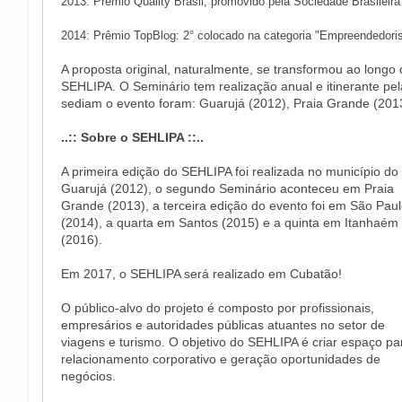
2013: Prêmio Quality Brasil, promovido pela Sociedade Brasileir
2014: Prêmio TopBlog: 2° colocado na categoria "Empreendedor
A proposta original, naturalmente, se transformou ao longo
SEHLIPA. O Seminário tem realização anual e itinerante pela
sediam o evento foram: Guarujá (2012), Praia Grande (201
..:: Sobre o SEHLIPA ::..
A primeira edição do SEHLIPA foi realizada no município do
Guarujá (2012), o segundo Seminário aconteceu em Praia
Grande (2013), a terceira edição do evento foi em São Pau
(2014), a quarta em Santos (2015) e a quinta em Itanhaém
(2016).
Em 2017, o SEHLIPA será realizado em Cubatão!
O público-alvo do projeto é composto por profissionais,
empresários e autoridades públicas atuantes no setor de
viagens e turismo. O objetivo do SEHLIPA é criar espaço pa
relacionamento corporativo e geração oportunidades de
negócios.