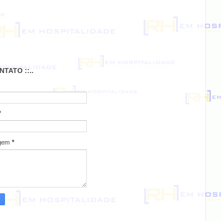
ONTATO ::..
*
gem
*