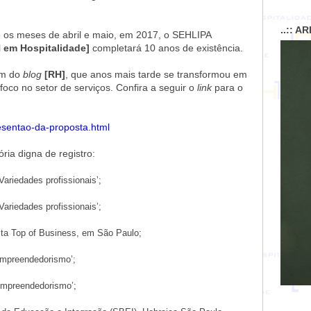
..:: A
e os meses de abril e maio, em 2017, o SEHLIPA
 em Hospitalidade]
completará 10 anos de existência.
em do
blog
[RH]
, que anos mais tarde se transformou em
co no setor de serviços. Confira a seguir o
link
para o
esentao-da-proposta.html
ria digna de registro:
ariedades profissionais’;
ariedades profissionais’;
ta Top of Business, em São Paulo;
Empreendedorismo’;
Empreendedorismo’;