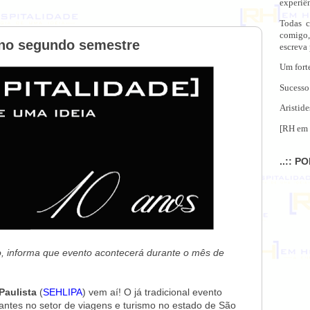
experiên
Todas c
comigo,
 no segundo semestre
escreva
Um fort
Sucesso
Aristide
[RH em 
..:: P
nto, informa que evento acontecerá durante o mês de
Paulista
(
SEHLIPA
) vem aí! O já tradicional evento
uantes no setor de viagens e turismo no estado de São