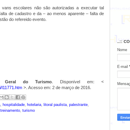
e vans escolares não são autorizadas a executar tal
a falta de cadastro e da – ao menos aparente – falta de
stão do refereido evento.
..:: C
Nome
E-mail
i Geral do Turismo
. Disponível em: <
Mensa
i/l11771.htm
>. Acesso em: 2 de março de 2016.
a
,
hospitalidade
,
hotelaria
,
litoral paulista
,
palestrante
,
,
treinamento
,
turismo