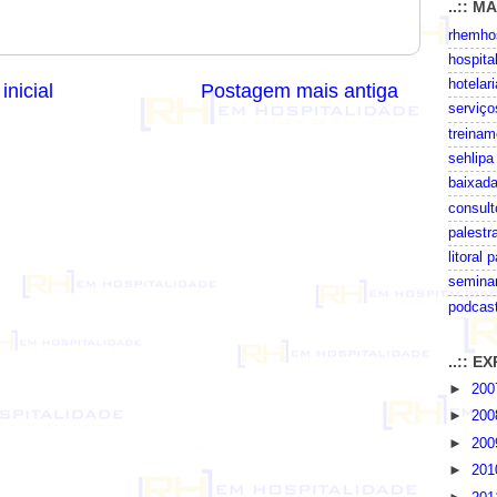
..:: M
rhemhos
hospita
hotelari
inicial
Postagem mais antiga
serviço
treinam
sehlipa
baixada
consult
palestr
litoral 
seminar
podcas
..:: 
►
20
►
20
►
20
►
20