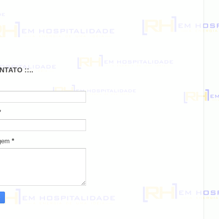
ONTATO ::..
*
gem
*