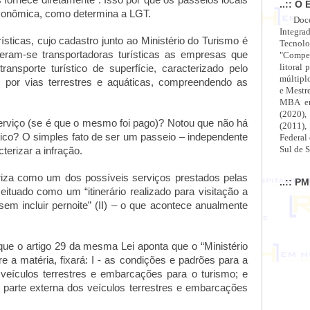
 fornece diretamente”. Isso por que os passeios locais
..:: O 
econômica, como determina a LGT.
Doc
Integra
ísticas, cujo cadastro junto ao Ministério do Turismo é
Tecnolo
ideram-se transportadoras turísticas as empresas que
"Compet
litoral 
ansporte turístico de superfície, caracterizado pelo
múltipl
por vias terrestres e aquáticas, compreendendo as
e Mestr
MBA em
(2020),
rviço (se é que o mesmo foi pago)? Notou que não há
(2011),
stico? O simples fato de ser um passeio – independente
Federal
Sul de S
terizar a infração.
riza como um dos possíveis serviços prestados pelas
..:: P
eituado como um “itinerário realizado para visitação a
 sem incluir pernoite” (II) – o que acontece anualmente
á que o artigo 29 da mesma Lei aponta que o
“Ministério
a matéria, fixará: I - as condições e padrões para a
 veículos terrestres e embarcações para o turismo; e
na parte externa dos veículos terrestres e embarcações