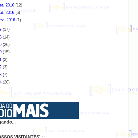
et. 2016
(12)
ut. 2016
(5)
ez. 2016
(1)
17
(17)
18
(14)
19
(26)
20
(15)
21
(3)
22
(3)
23
(7)
24
(20)
ando...
NOSSOS VISITANTES] ::..