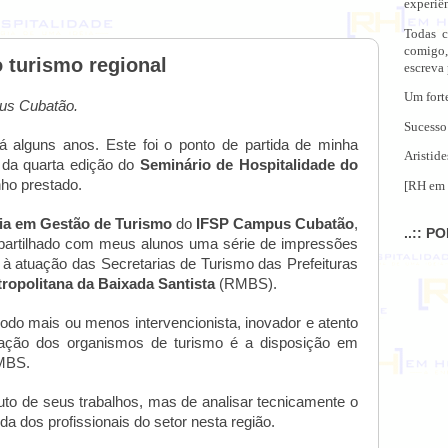
experiên
Todas c
comigo,
 turismo regional
escreva
Um fort
pus Cubatão.
Sucesso
á alguns anos. Este foi o ponto de partida de minha
Aristide
 da quarta edição do
Seminário de Hospitalidade do
nho prestado.
[RH em 
ia em Gestão de Turismo
do
IFSP Campus Cubatão
,
..:: P
mpartilhado com meus alunos uma série de impressões
 à atuação das Secretarias de Turismo das Prefeituras
ropolitana da Baixada Santista
(RMBS).
o mais ou menos intervencionista, inovador e atento
tuação dos organismos de turismo é a disposição em
RMBS.
uto de seus trabalhos, mas de analisar tecnicamente o
a dos profissionais do setor nesta região.