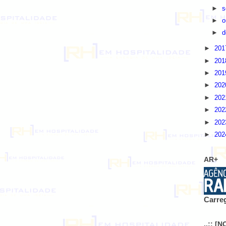
►
s
►
o
►
d
►
20
►
20
►
20
►
20
►
20
►
20
►
20
►
20
AR+
Carreg
..:: [