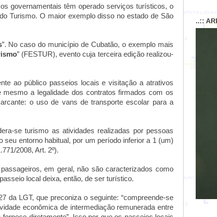
s governamentais têm operado serviços turísticos, o
ral do Turismo. O maior exemplo disso no estado de São
..:: A
s
”. No caso do município de Cubatão, o exemplo mais
rismo
” (FESTUR), evento cuja terceira edição realizou-
nte ao público passeios locais e visitação a atrativos
 e mesmo a legalidade dos contratos firmados com os
arcante: o uso de vans de transporte escolar para a
dera-se turismo as atividades realizadas por pessoas
 seu entorno habitual, por um período inferior a 1 (um)
.771/2008, Art. 2º).
 passageiros, em geral, não são caracterizados como
passeio local deixa, então, de ser turístico.
o 27 da LGT, que preconiza o seguinte: “compreende-se
tividade econômica de intermediação remunerada entre