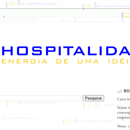
..:: B
Caros le
Sejam 
conver
empreen
Nesse c