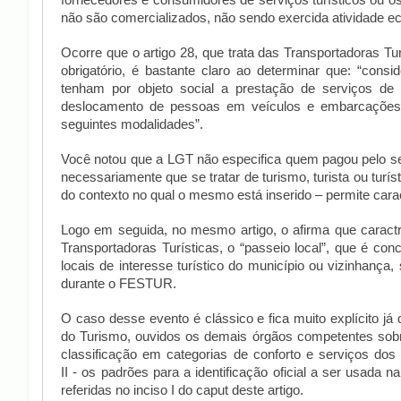
fornecedores e consumidores de serviços turísticos ou os
não são comercializados, não sendo exercida atividade 
Ocorre que o artigo 28, que trata das Transportadoras Tur
obrigatório, é bastante claro ao determinar que: “cons
tenham por objeto social a prestação de serviços de tr
deslocamento de pessoas em veículos e embarcações 
seguintes modalidades”.
Você notou que a LGT não especifica quem pagou pelo se
necessariamente que se tratar de turismo, turista ou turí
do contexto no qual o mesmo está inserido – permite carac
Logo em seguida, no mesmo artigo, o afirma que caract
Transportadoras Turísticas, o “passeio local”, que é conc
locais de interesse turístico do município ou vizinhança,
durante o FESTUR.
O caso desse evento é clássico e fica muito explícito j
do Turismo, ouvidos os demais órgãos competentes sobre 
classificação em categorias de conforto e serviços dos
II - os padrões para a identificação oficial a ser usada 
referidas no inciso I do
caput
deste artigo.