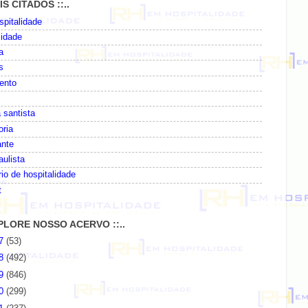
AIS CITADOS ::..
pitalidade
lidade
a
s
ento
 santista
oria
ante
paulista
io de hospitalidade
t
EXPLORE NOSSO ACERVO ::..
07
(53)
08
(492)
09
(846)
10
(299)