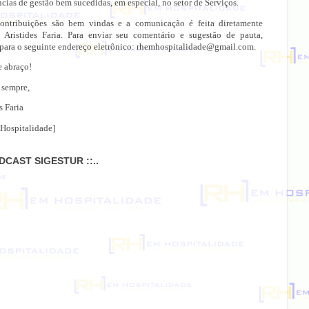
cias de gestão bem sucedidas, em especial, no setor de Serviços.
ontribuições são bem vindas e a comunicação é feita diretamente
 Aristides Faria. Para enviar seu comentário e sugestão de pauta,
 para o seguinte endereço eletrônico: rhemhospitalidade@gmail.com.
e abraço!
 sempre,
s Faria
Hospitalidade]
ODCAST SIGESTUR ::..