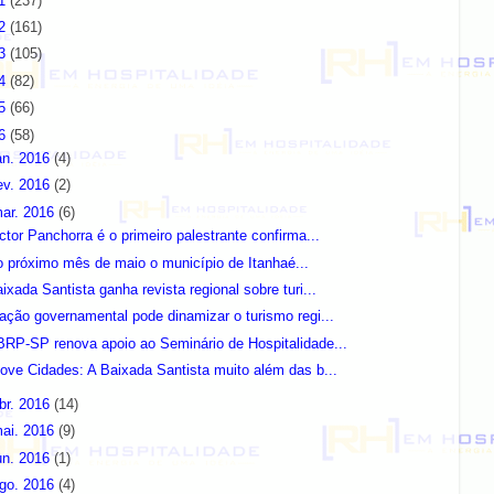
11
(237)
12
(161)
13
(105)
14
(82)
15
(66)
16
(58)
an. 2016
(4)
ev. 2016
(2)
ar. 2016
(6)
ctor Panchorra é o primeiro palestrante confirma...
 próximo mês de maio o município de Itanhaé...
ixada Santista ganha revista regional sobre turi...
ação governamental pode dinamizar o turismo regi...
RP-SP renova apoio ao Seminário de Hospitalidade...
ove Cidades: A Baixada Santista muito além das b...
br. 2016
(14)
ai. 2016
(9)
un. 2016
(1)
go. 2016
(4)