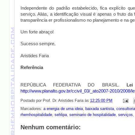
Independente do padrão estabelecido, fica explícito qu
serviço. Aliás, a identificação visual é apenas o fruto d
transparência er profissionalismo no planejamento e na ge
Um forte abraço!
Sucesso sempre,
Aristides Faria
Referência
REPÚBLICA FEDERATIVA DO BRASIL.
Le
http://www.planalto.gov.br/ccivil_03/_ato2007-2010/2008/le
Postado por
Prof. Dr. Aristides Faria
às
12:25:00 PM
Marcadores:
a energia de uma ideia
,
baixada santista
,
consultori
rhemhospitalidade
,
sehlipa
,
seminario de hospitalidade
,
serviços
Nenhum comentário: