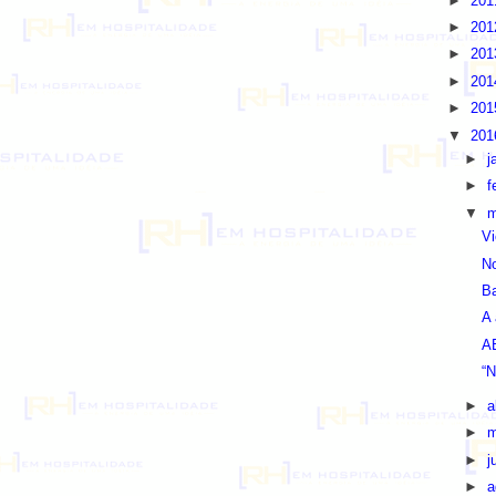
►
20
►
20
►
20
►
20
►
20
▼
20
►
j
►
f
▼
m
Vi
No
Ba
A 
AB
“N
►
a
►
m
►
j
►
a