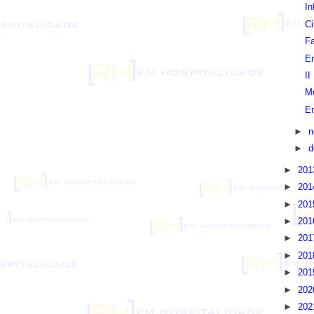
In
Ci
Fa
Em
II
M
E
►
n
►
d
►
20
►
20
►
20
►
20
►
20
►
20
►
20
►
20
►
20