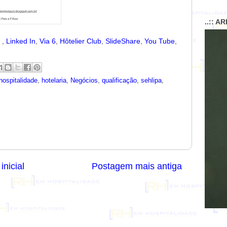
..:: A
r
,
Linked In
,
Via 6
,
Hôtelier Club
,
SlideShare
,
You Tube
,
hospitalidade
,
hotelaria
,
Negócios
,
qualificação
,
sehlipa
,
inicial
Postagem mais antiga