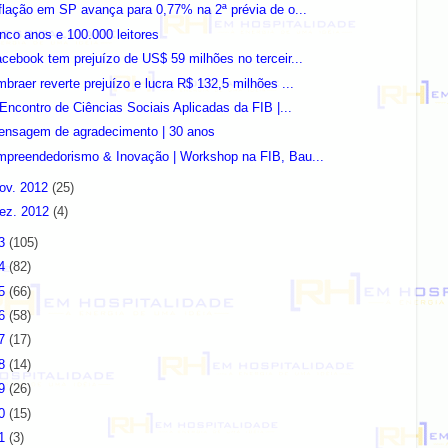
flação em SP avança para 0,77% na 2ª prévia de o...
nco anos e 100.000 leitores
cebook tem prejuízo de US$ 59 milhões no terceir...
braer reverte prejuízo e lucra R$ 132,5 milhões ...
 Encontro de Ciências Sociais Aplicadas da FIB |...
ensagem de agradecimento | 30 anos
mpreendedorismo & Inovação | Workshop na FIB, Bau...
ov. 2012
(25)
ez. 2012
(4)
13
(105)
14
(82)
15
(66)
16
(58)
17
(17)
18
(14)
19
(26)
20
(15)
21
(3)