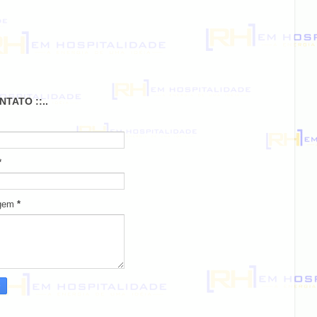
ONTATO ::..
*
gem
*