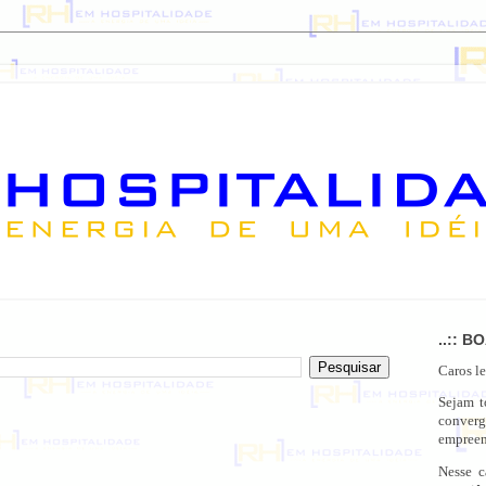
..:: B
Caros le
Sejam 
conver
empreen
Nesse c