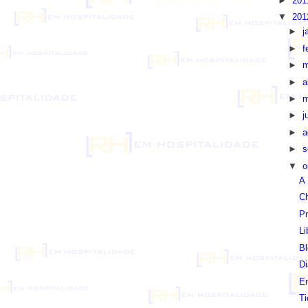
►
20
▼
20
►
j
►
f
►
m
►
a
►
m
►
j
►
a
►
s
▼
o
A 
Ch
Pr
Li
Bl
Di
E
Ti