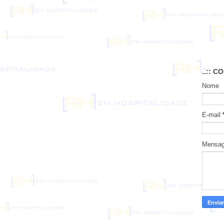
..:: C
Nome
E-mail
Mensa