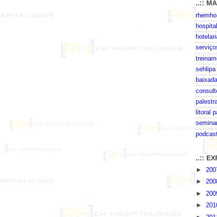
..:: M
rhemhos
hospita
hotelari
serviço
treinam
sehlipa
baixada
consult
palestr
litoral 
seminar
podcas
..:: 
►
20
►
20
►
20
►
20