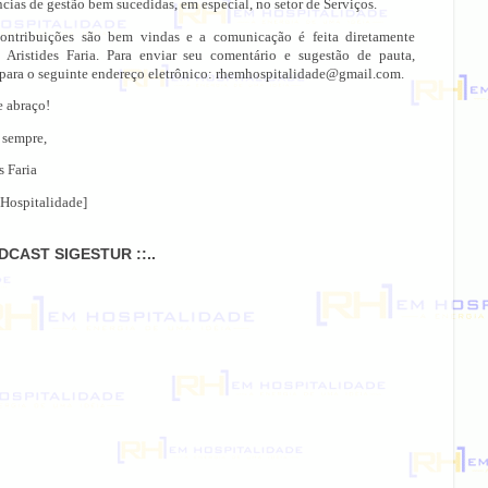
cias de gestão bem sucedidas, em especial, no setor de Serviços.
ontribuições são bem vindas e a comunicação é feita diretamente
 Aristides Faria. Para enviar seu comentário e sugestão de pauta,
 para o seguinte endereço eletrônico: rhemhospitalidade@gmail.com.
e abraço!
 sempre,
s Faria
Hospitalidade]
ODCAST SIGESTUR ::..