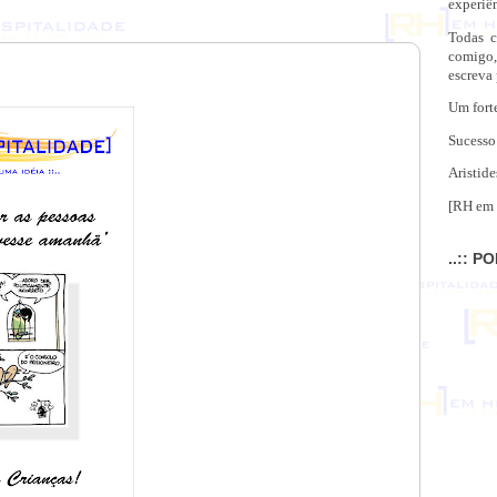
experiên
Todas c
comigo,
escreva
Um fort
Sucesso
Aristide
[RH em 
..:: P