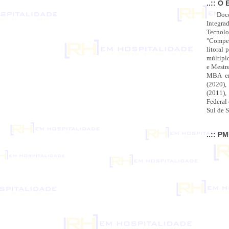
..:: O 
Doc
Integra
Tecnolo
"Compet
litoral 
múltipl
e Mestr
MBA em
(2020),
(2011),
Federal
Sul de S
..:: P