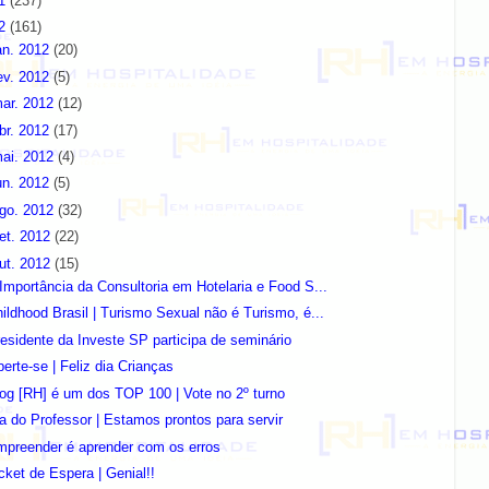
11
(237)
12
(161)
an. 2012
(20)
ev. 2012
(5)
ar. 2012
(12)
br. 2012
(17)
ai. 2012
(4)
un. 2012
(5)
go. 2012
(32)
et. 2012
(22)
ut. 2012
(15)
Importância da Consultoria em Hotelaria e Food S...
ildhood Brasil | Turismo Sexual não é Turismo, é...
esidente da Investe SP participa de seminário
berte-se | Feliz dia Crianças
og [RH] é um dos TOP 100 | Vote no 2º turno
a do Professor | Estamos prontos para servir
mpreender é aprender com os erros
cket de Espera | Genial!!