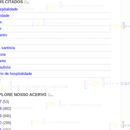
AIS CITADOS ::..
pitalidade
lidade
a
s
ento
 santista
oria
ante
paulista
io de hospitalidade
t
EXPLORE NOSSO ACERVO ::..
07
(53)
08
(492)
09
(846)
10
(299)