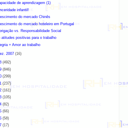
apacidade de aprendizagem (1)
nceridade infantil!
rescimento do mercado Chinês
escimento do mercado hoteleiro em Portugal
rigação vs. Responsabilidade Social
 atitudes positivas para o trabalho
egria + Amor ao trabalho
ez. 2007
(16)
08
(492)
09
(846)
10
(299)
11
(237)
12
(161)
13
(105)
14
(82)
15
(66)
16
(58)
17
(17)