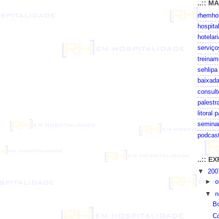
..:: M
rhemhos
hospita
hotelari
serviço
treinam
sehlipa
baixada
consult
palestr
litoral 
seminar
podcas
..:: 
▼
20
►
o
▼
n
B
Co