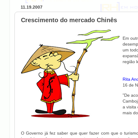
11.19.2007
Crescimento do mercado Chinês
Em outr
desempe
um todo
expansã
região l
Rita An
16 de 
"De aco
Camboja
a visit
mais do
O Governo já fez saber que quer fazer com que o turismo