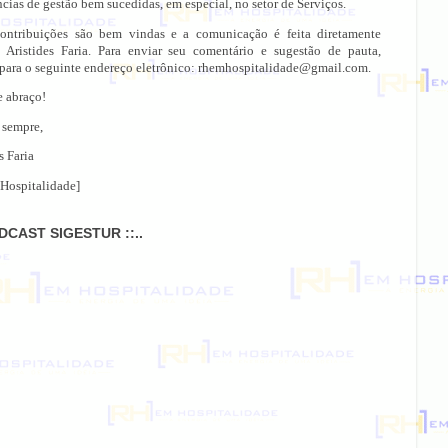
cias de gestão bem sucedidas, em especial, no setor de Serviços.
ontribuições são bem vindas e a comunicação é feita diretamente
 Aristides Faria. Para enviar seu comentário e sugestão de pauta,
 para o seguinte endereço eletrônico: rhemhospitalidade@gmail.com.
e abraço!
 sempre,
s Faria
Hospitalidade]
ODCAST SIGESTUR ::..