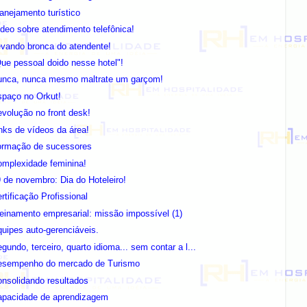
anejamento turístico
deo sobre atendimento telefônica!
vando bronca do atendente!
ue pessoal doido nesse hotel"!
unca, nunca mesmo maltrate um garçom!
spaço no Orkut!
volução no front desk!
nks de vídeos da área!
ormação de sucessores
omplexidade feminina!
 de novembro: Dia do Hoteleiro!
rtificação Profissional
einamento empresarial: missão impossível (1)
uipes auto-gerenciáveis.
gundo, terceiro, quarto idioma... sem contar a l...
esempenho do mercado de Turismo
nsolidando resultados
apacidade de aprendizagem