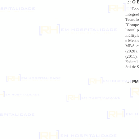
..:: O 
Doc
Integra
Tecnolo
"Compet
litoral 
múltipl
e Mestr
MBA em
(2020),
(2011),
Federal
Sul de S
..:: P