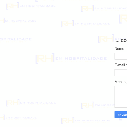
..:: C
Nome
E-mail
Mensa