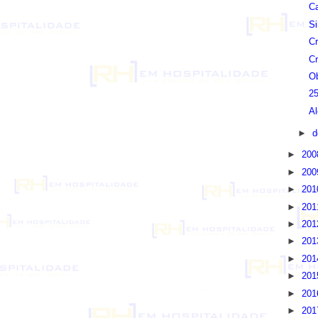
C
Si
C
Cr
Ob
25
Al
►
d
►
20
►
20
►
20
►
20
►
20
►
20
►
20
►
20
►
20
►
20