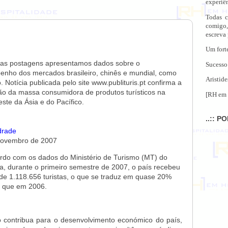
experiên
Todas c
comigo,
escreva
Um fort
as postagens apresentamos dados sobre o
Sucesso
nho dos mercados brasileiro, chinês e mundial, como
Aristide
. Notícia publicada pelo site www.publituris.pt confirma a
o da massa consumidora de produtos turísticos na
[RH em 
este da Ásia e do Pacífico.
..:: P
drade
Novembro de 2007
rdo com os dados do Ministério de Turismo (MT) do
, durante o primeiro semestre de 2007, o país recebeu
a de 1.118.656 turistas, o que se traduz em quase 20%
 que em 2006.
 contribua para o desenvolvimento económico do país,