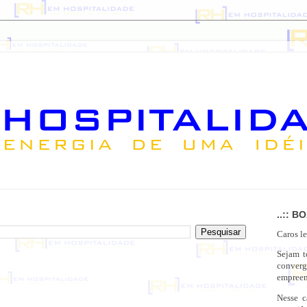
..:: B
Caros le
Sejam 
conver
empreen
Nesse c