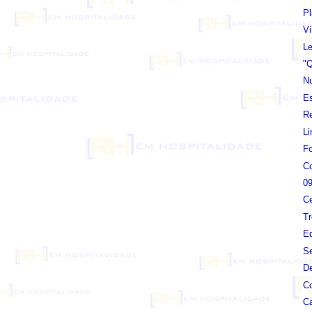
Pl
Ví
Le
"Q
N
E
Re
Li
F
C
09
Ce
Tr
Eq
Se
D
Co
C