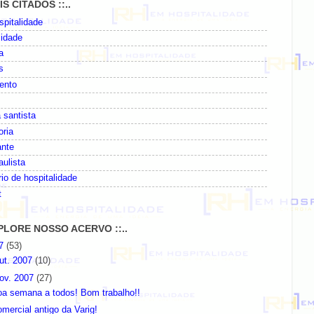
AIS CITADOS ::..
pitalidade
lidade
a
s
ento
 santista
oria
ante
paulista
io de hospitalidade
t
EXPLORE NOSSO ACERVO ::..
07
(53)
ut. 2007
(10)
ov. 2007
(27)
oa semana a todos! Bom trabalho!!
mercial antigo da Varig!