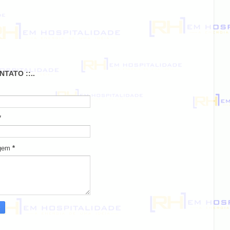
ONTATO ::..
*
gem
*